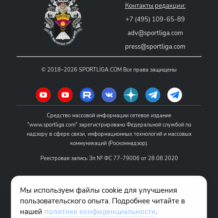
Контакты редакции:
+7 (495) 109-65-89
adv@sportliga.com
press@sportliga.com
©
2018–2026
SPORTLIGA.COM
Все права защищены
Средство массовой информации сетевое издание
"www.sportliga.com" зарегистрировано Федеральной службой по
надзору в сфере связи, информационных технологий и массовых
коммуникаций (Роскомнадзор).
Реестровая запись Эл № ФС 77-79006 от 28.08.2020
Название - www.sportliga.com
Мы используем файлы cookie для улучшения
Учредитель СМИ сетевого издания "www.sportliga.com": ИП Чамин
пользовательского опыта. Подробнее читайте в
О.Н.
нашей
политике конфиденциальности
.
Главный редактор СМИ сетевого издания "www.sportliga.com":