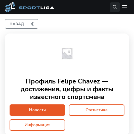
Профиль Felipe Chavez —
достижения, цифры и факты
известного спортсмена
Новости
Статистика
Информация