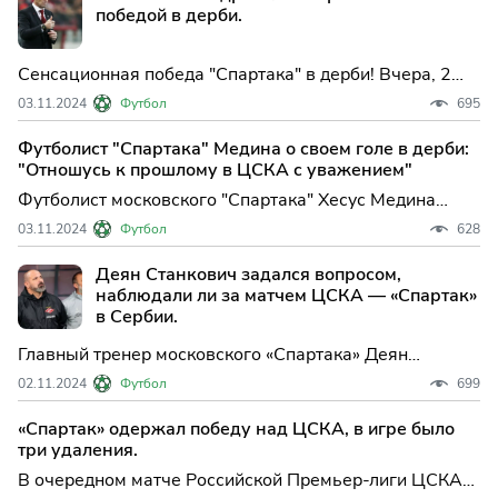
победой в дерби.
Сенсационная победа "Спартака" в дерби! Вчера, 2
ноября, красно-белые одержали важное выездное
03.11.2024
Футбол
695
преимущество над ЦСКА со счетом 2:0. Героями
матча стали Тео Бонгонда и Хесус Медина, забившие
Футболист "Спартака" Медина о своем голе в дерби:
голы в ворота соперника.
"Отношусь к прошлому в ЦСКА с уважением"
Футболист московского "Спартака" Хесус Медина
после гола в ворота ЦСКА заявил РИА Новости, что с
03.11.2024
Футбол
628
уважением относится к своему прошлому в составе
армейцев....
Деян Станкович задался вопросом,
наблюдали ли за матчем ЦСКА — «Спартак»
в Сербии.
Главный тренер московского «Спартака» Деян
Станкович уверен, что его команду внимательно
02.11.2024
Футбол
699
наблюдали из Сербии во время матча с ЦСКА.
Встреча, которая прошла сегодня, 2 ноября,
«Спартак» одержал победу над ЦСКА, в игре было
завершилась победой красно-белых со счётом 2:0.
три удаления.
В очередном матче Российской Премьер-лиги ЦСКА