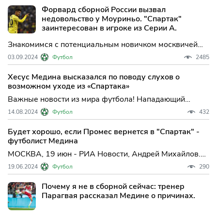
московский клуб и перешел в «Зенит». Это решение
Форвард сборной России вызвал
помогло избавиться от одной проблемы.
недовольство у Моуриньо. "Спартак"
заинтересован в игроке из Серии А.
Знакомимся с потенциальным новичком москвичей
Дженгизом Юндером. Если верить спортивным
03.09.2024
Футбол
2485
интернет-ресурсам, то московский «Спартак» более
месяца вёл охоту на крайнего нападающего сборной
Хесус Медина высказался по поводу слухов о
Турции и «Галатасарая» Керема Актюркоглу.
возможном уходе из «Спартака»
Важные новости из мира футбола! Нападающий
«Спартака» Хесус Медина решил прояснить ситуацию
14.08.2024
Футбол
432
вокруг слухов о его возможном уходе из московской
команды.
Будет хорошо, если Промес вернется в "Спартак" -
футболист Медина
МОСКВА, 19 июн - РИА Новости, Андрей Михайлов.
Футболист "Спартака" Хесус Медина заявил, что
19.06.2024
Футбол
290
нидерландец Квинси Промес мог бы быть полезен
"красно-белым". Футболист "Спартака" Промес
Почему я не в сборной сейчас: тренер
находился в закл...
Парагвая рассказал Медине о причинах.