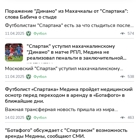
Поражение "Динамо" из Махачкалы от "Спартака":
слова Бабича о стыде
Футболистам "Спартака" есть за что стыдиться после
проигранного матча 24-го тура Российской премьер-
11.04.2025
Футбол
574
лиги (РПЛ) против махачкалинского "Динамо",
заявил...
"Спартак" уступил махачкалинскому
"Динамо" в матче РПЛ, Медина не
реализовал пенальти в заключительной
части игры.
Московский "Спартак" уступил махачкалинскому
"Динамо" в матче 24-го тура чемпионата России по
11.04.2025
Футбол
538
футболу. Встреча, прошедшая в Москве на стадионе
"Спартака", завершилась со...
Футболист «Спартака» Медина пройдет медицинский
осмотр перед переходом в аренду в «Ботафого» в
ближайшие дни.
Важная трансферная новость пришла из мира
футбола! Как сообщил источник, близкий к
14.02.2025
Футбол
463
происходящему, крайний нападающий «Спартака» -
Хесус Медина, в скором времени пройдет
"Ботафого" обсуждает с "Спартаком" возможность
медицинское обследование перед переходом в состав
аренды Медины, сообщают СМИ.
клуба «Ботафого».