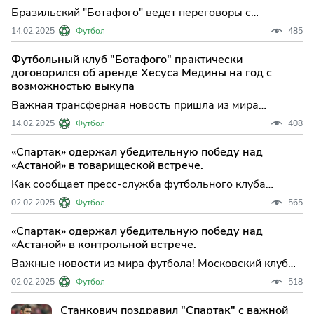
Бразильский "Ботафого" ведет переговоры с
московским "Спартаком" по аренде парагвайского
14.02.2025
Футбол
485
футболиста Хесуса Медины, сообщает Canal do TF в
Instagram (принадлежит Meta, дея...
Футбольный клуб "Ботафого" практически
договорился об аренде Хесуса Медины на год с
возможностью выкупа
Важная трансферная новость пришла из мира
футбола! «Ботафого» практически завершил
14.02.2025
Футбол
408
переговоры о годовой аренде полузащитника
московского «Спартака» Хесуса Медины. Эту
«Спартак» одержал убедительную победу над
информацию подтвердил известный журналист Canal
«Астаной» в товарищеской встрече.
do TF Тиаго Франклин.
Как сообщает пресс-служба футбольного клуба
"Спартак", команда одержала победу над "Астаной" в
02.02.2025
Футбол
565
товарищеском матче со счетом 4:1. Отличились
игроки обеих команд. На 10-й минуте матча Алекс
«Спартак» одержал убедительную победу над
Аманович забил гол, открыв счет в пользу гостей.
«Астаной» в контрольной встрече.
Важные новости из мира футбола! Московский клуб
«Спартак» одержал впечатляющую победу над
02.02.2025
Футбол
518
казахстанской командой «Астана» в товарищеском
матче, который прошел в Абу-Даби.
Станкович поздравил "Спартак" с важной