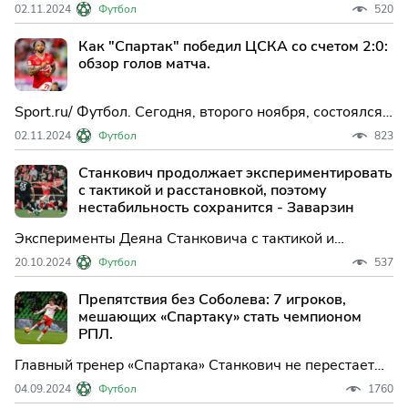
потерпел поражение от команды «Спартак» со счетом
02.11.2024
Футбол
520
0:2. Отличились футболисты гостей: Тео Бонгонда
забил первый гол на 45-й минуте, а Хесус Медина
Как "Спартак" победил ЦСКА со счетом 2:0:
удвоил преимущество на 90+9-й минуте игры.
обзор голов матча.
Sport.ru/ Футбол. Сегодня, второго ноября, состоялся
захватывающий матч 14-го тура РПЛ. На поле "ВЭБ
02.11.2024
Футбол
823
Арена" ЦСКА встречал "Спартак". "Красно-белые
одержали победу со счётом.
Станкович продолжает экспериментировать
с тактикой и расстановкой, поэтому
нестабильность сохранится - Заварзин
Эксперименты Деяна Станковича с тактикой и
расстановкой продолжают вызывать нестабильность
20.10.2024
Футбол
537
в выступлениях "Спартака". В матче против
"Краснодара" главный тренер провел необычные
Препятствия без Соболева: 7 игроков,
изменения, которые не принесли успеха.
мешающих «Спартаку» стать чемпионом
РПЛ.
Главный тренер «Спартака» Станкович не перестает
акцентировать внимание на важности трансферов для
04.09.2024
Футбол
1760
команды. Один из форвардов, Соболев, покинул