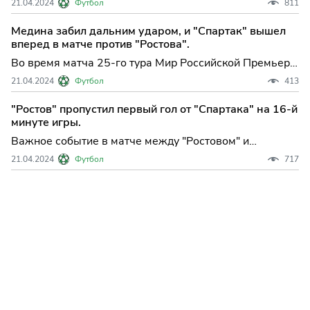
21.04.2024
Футбол
811
"Ростовом" и одержала уверенную победу со счетом
4:1.Первый гол в матче был забит на 16-й минуте.
Медина забил дальним ударом, и "Спартак" вышел
вперед в матче против "Ростова".
Во время матча 25-го тура Мир Российской Премьер-
лиги "Спартак" продемонстрировал свою силу, а Хесус
21.04.2024
Футбол
413
Медина внес значительный вклад в успех команды.
"Ростов" пропустил первый гол от "Спартака" на 16-й
минуте игры.
Важное событие в матче между "Ростовом" и
"Спартаком" - гол, который был забит Даниилом
21.04.2024
Футбол
717
Хлусевичем! Сегодня на поле "Ростова" проходит
поединок с "Спартаком" в рамках 25-го тура
Российской Премьер-лиги.