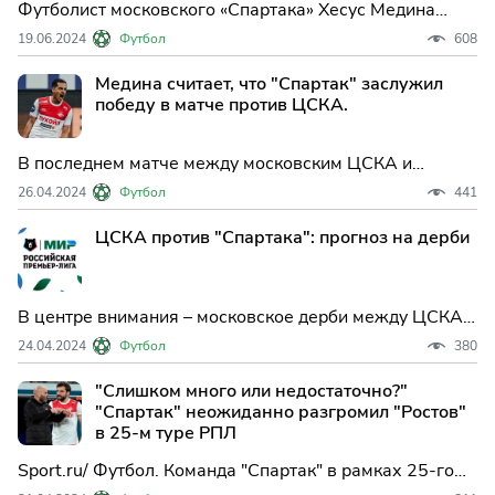
Футболист московского «Спартака» Хесус Медина
выразил своё мнение относительно своего отсутствия
19.06.2024
Футбол
608
в составе сборной Парагвая на предстоящий Кубок
Америки 2024 года.
Медина считает, что "Спартак" заслужил
победу в матче против ЦСКА.
В последнем матче между московским ЦСКА и
столичным "Спартаком" команды не смогли
26.04.2024
Футбол
441
определить победителя. Матч завершился вничью со
счетом 0:0.
ЦСКА против "Спартака": прогноз на дерби
В центре внимания – московское дерби между ЦСКА и
"Спартаком", которое состоится в четверг, 25 апреля.
24.04.2024
Футбол
380
Предстоящий матч обещает неожиданные повороты.
"Слишком много или недостаточно?"
"Спартак" неожиданно разгромил "Ростов"
в 25-м туре РПЛ
Sport.ru/ Футбол. Команда "Спартак" в рамках 25-го
тура Российской Премьер-лиги сразилась в гостях с