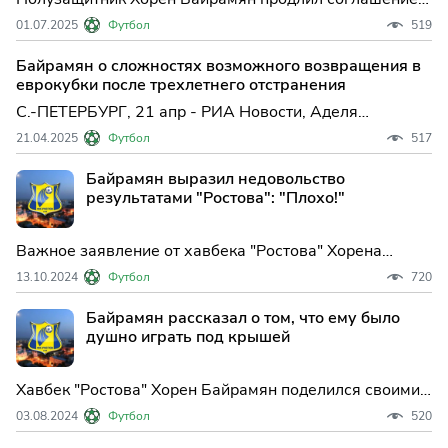
"Ростовом", сообщается в Telegram-канале
01.07.2025
Футбол
519
футбольного клуба. Соглашение с 33-летним
армянином рассчитано на один сезон с о...
Байрамян о сложностях возможного возвращения в
еврокубки после трехлетнего отстранения
С.-ПЕТЕРБУРГ, 21 апр - РИА Новости, Аделя
Зиатдинова. Полузащитник "Ростова" Хорен Байрамян
21.04.2025
Футбол
517
заявил РИА Новости, что российским футболистам
придется непросто после возвращения в
Байрамян выразил недовольство
международные турниры. ...
результатами "Ростова": "Плохо!"
Важное заявление от хавбека "Ростова" Хорена
Байрамяна по поводу текущей ситуации в клубе.
13.10.2024
Футбол
720
Согласно последним данным, команда занимает 9-е
место в турнирной таблице."Если смотреть на
Байрамян рассказал о том, что ему было
последний месяц, мы упустили очки в каждом матче.
душно играть под крышей
Хавбек "Ростова" Хорен Байрамян поделился своими
впечатлениями от матча с "Зенитом".Ростовчане
03.08.2024
Футбол
520
потерпели поражение в гостях в Санкт-Петербурге со
счётом 0:3."Игра под крышей? Духота ощущалась. Не