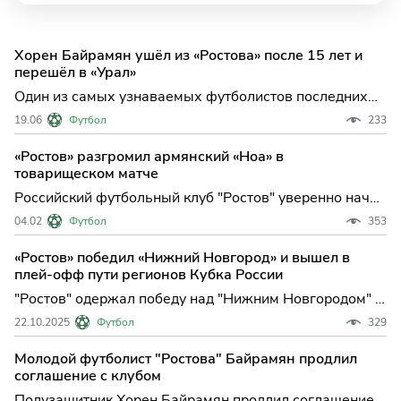
Хорен Байрамян ушёл из «Ростова» после 15 лет и
перешёл в «Урал»
Один из самых узнаваемых футболистов последних
лет в составе "Ростова" — Хорен Байрамян —
19.06
Футбол
233
официально завершил свою долгую главу в донском
клубе и продолжит карьеру в екатеринбургском
«Ростов» разгромил армянский «Ноа» в
"Урале", который выступает в Первой лиге. Этот
товарищеском матче
переход знаменует со
Российский футбольный клуб "Ростов" уверенно начал
зимние сборы в Объединённых Арабских Эмиратах,
04.02
Футбол
353
одержав крупную победу над армянским "Ноа" со
счетом 3:0. Этот результат не только стал хорошим
«Ростов» победил «Нижний Новгород» и вышел в
стартом для команды Валерия Карпина в новом году,
плей-офф пути регионов Кубка России
но и п
"Ростов" одержал победу над "Нижним Новгородом" в
матче заключительного, шестого тура группового
22.10.2025
Футбол
329
этапа пути РПЛ Кубка России по футболу. Встреча
группы C в Ростове-на-До...
Молодой футболист "Ростова" Байрамян продлил
соглашение с клубом
Полузащитник Хорен Байрамян продлил соглашение с