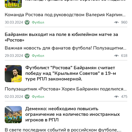
Команда Ростова под руководством Валерия Карпина
продолжает удивлять футбольный мир своими
30.03.2024
Футбол
960
выдающимися выступлениями. В предыдущем матче
они впечатляюще разобрались с «Краснодаром»,
Байрамян выходит на поле в юбилейном матче за
который являлся лидером турнира.
«Ростов»
Важная новость для фанатов футбола! Полузащитник
Хорен Байрамян был включен в стартовый состав
29.03.2024
Футбол
618
команды «Ростов» на матч 22-го тура Российской
Премьер-лиги против «Динамо». Этот ход вызвал
Футболист "Ростова" Байрамян считает
оживленные обсуждения среди болельщиков и
победу над "Крыльями Советов" в 19‑м
экспертов.
туре РПЛ закономерной.
Полузащитник «Ростова» Хорен Байрамян поделился
мнением о победе своей команды в матче 19‑го тура
02.03.2024
Футбол
475
МИР РПЛ против «Крыльев Советов» в интервью для
«Матч ТВ».
Деменко: необходимо повысить
ограничение на количество иностранных
игроков в РПЛ
В свете последних событий в российском футболе,