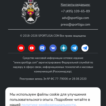
Контакты редакции:
+7 (495) 109-65-89
adv@sportliga.com
press@sportliga.com
©
2018–2026
SPORTLIGA.COM
Все права защищены
Средство массовой информации сетевое издание
"www.sportliga.com" зарегистрировано Федеральной службой по
надзору в сфере связи, информационных технологий и массовых
коммуникаций (Роскомнадзор).
Реестровая запись Эл № ФС 77-79006 от 28.08.2020
Название - www.sportliga.com
Мы используем файлы cookie для улучшения
Учредитель СМИ сетевого издания "www.sportliga.com": ИП Чамин
пользовательского опыта. Подробнее читайте в
О.Н.
нашей
политике конфиденциальности
.