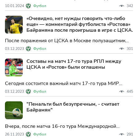
возникла необходимость обсуждения вопроса о
10.01.2024
Футбол
342
количестве легионеров в составах команд Российской
премьер-лиги. Ведущий эксперт и футбольный тренер
«Очевидно, нет нужды говорить что-либо
Дмитрий Деменко высказал свое мнение по этому
еще» — комментарий футболиста «Ростова»
поводу.
Байрамяна после проигрыша в игре с ЦСКА.
После поражения от ЦСКА в Москве полузащитник
«Ростова» Хорен Байрамян выразил свое
03.12.2023
Футбол
301
разочарование и заявил, что нет никакого смысла
говорить об игре. В матче 17‑го тура МИР РПЛ
Составы на матч 17‑го тура РПЛ между
армейцы одержали победу над «Ростовом» со счетом
ЦСКА и «Ростов» были оглашены
2:0.
Сегодня состоится важный матч 17-го тура МИР
Российской премьер-лиги (РПЛ) между Московским
03.12.2023
Футбол
445
ЦСКА и командой «Ростов». Обе команды уже
объявили свои стартовые составы перед этой
"Пенальти был безупречным, - считает
встречей.
Байрамян"
Вчера, после матча 16-го тура Международной
футбольной лиги России (МИР РПЛ) между командами
26.11.2023
Футбол
291
"Ростов" и "Пари НН", игрок "Ростова" Хорен