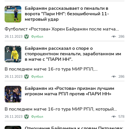
Байрамян поделился своим мнением о заработанном
Байрамян рассказывает о пенальти в
пенальти.
ворота "Пари НН": безошибочный 11-
метровый удар
Футболист «Ростова» Хорен Байрамян после матча
16-го тура МИР РПЛ с «Пари Нижний Новгород» (1:0)
26.11.2023
Футбол
286
рассказал о заработанном пенальти. «Момент с
пенальти? Уткин сделал заброс на меня, я принял мяч
Байрамян рассказал о споре о
и почувствовал удар по затылку. Вот вам и пенальти.
стопроцентном пенальти, заработанном им
в матче с "ПАРИ НН".
В последнем матче 16-го тура МИР РПЛ,
полузащитник «Ростова» Хорен Байрамян поделился
26.11.2023
Футбол
286
своим мнением о спорном моменте, который привел к
назначению пенальти в ворота команды «ПАРИ НН».
Байрамян из «Ростова» признан лучшим
игроком матча РПЛ против «ПАРИ НН»
В последнем матче 16-го тура МИР РПЛ, который
прошел в воскресенье в Ростове-на-Дону,
26.11.2023
Футбол
578
полузащитник команды "Ростов" Хорен Байрамян был
признан лучшим игроком встречи.
Отношение Байрамяна к словам Петракова: