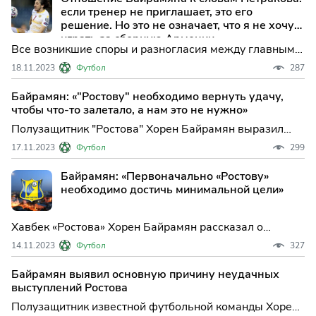
если тренер не приглашает, это его
решение. Но это не означает, что я не хочу
играть за сборную Армении.
Все возникшие споры и разногласия между главным
тренером сборной Армении Александром Петраковым
18.11.2023
Футбол
287
и полузащитником команды Хореном Байрамяном
неизбежно привлекают внимание футбольной
Байрамян: «"Ростову" необходимо вернуть удачу,
общественности. Возникла неожиданная ситуация,
чтобы что-то залетало, а нам это не нужно»
когда тренер намекнул
Полузащитник "Ростова" Хорен Байрамян выразил
свое мнение о выступлении команды в первом круге
17.11.2023
Футбол
299
РПЛ. По словам игрока, за исключением матча с
"Спартаком", они показали хорошую игру в последних
Байрамян: «Первоначально «Ростову»
4-5 матчах. Однако, несмотря на преимущество в
необходимо достичь минимальной цели»
счете, они
Хавбек «Ростова» Хорен Байрамян рассказал о
задачах клуба на оставшуюся часть сезона в РПЛ.
14.11.2023
Футбол
327
«Вы видите, на каком мы месте. Конечно, хотелось бы
лучшего. Будем работать, чтобы быть выше. Для
Байрамян выявил основную причину неудачных
начала надо выполнить задачу минимум. Помните, что
выступлений Ростова
в том г
Полузащитник известной футбольной команды Хорен