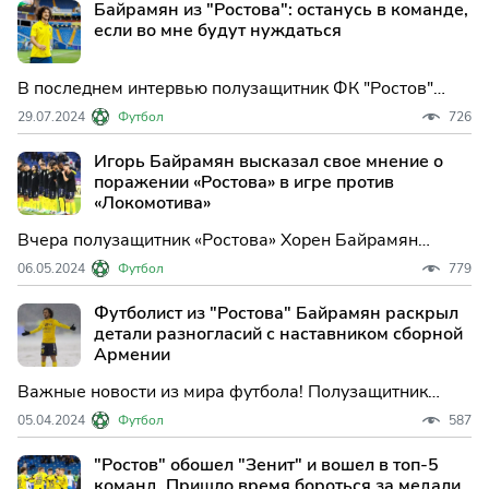
Байрамян из "Ростова": останусь в команде,
очень комфортно было.
если во мне будут нуждаться
В последнем интервью полузащитник ФК "Ростов"
Хорен Байрамян поделился своими мыслями о
29.07.2024
Футбол
726
будущем в команде. "У нас очень хорошие отношения
с клубом, но пока не обсуждали это. Уверен, что когда
Игорь Байрамян высказал свое мнение о
придет время, мы пообщаемся.
поражении «Ростова» в игре против
«Локомотива»
Вчера полузащитник «Ростова» Хорен Байрамян
поделился своими мыслями о поражении от
06.05.2024
Футбол
779
«Локомотива» в матче 27-го тура РПЛ.
Футболист из "Ростова" Байрамян раскрыл
детали разногласий с наставником сборной
Армении
Важные новости из мира футбола! Полузащитник
известного клуба «Ростов» - армянин Хорен Байрамян
05.04.2024
Футбол
587
поделился своим мнением относительно возможного
конфликта с наставником сборной Армении по
"Ростов" обошел "Зенит" и вошел в топ-5
футболу Александром Петраковым.
команд. Пришло время бороться за медали.