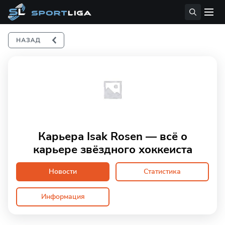
Карьера Isak Rosen — всё о
карьере звёздного хоккеиста
Новости
Статистика
Информация