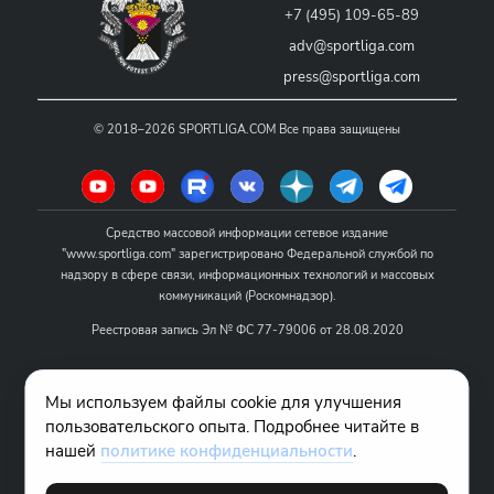
+7 (495) 109-65-89
adv@sportliga.com
press@sportliga.com
©
2018–2026
SPORTLIGA.COM
Все права защищены
Средство массовой информации сетевое издание
"www.sportliga.com" зарегистрировано Федеральной службой по
надзору в сфере связи, информационных технологий и массовых
коммуникаций (Роскомнадзор).
Реестровая запись Эл № ФС 77-79006 от 28.08.2020
Название - www.sportliga.com
Мы используем файлы cookie для улучшения
Учредитель СМИ сетевого издания "www.sportliga.com": ИП Чамин
пользовательского опыта. Подробнее читайте в
О.Н.
нашей
политике конфиденциальности
.
Главный редактор СМИ сетевого издания "www.sportliga.com":
Хаимов Д.И.