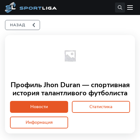
Профиль Jhon Duran — спортивная
история талантливого футболиста
Новости
Статистика
Информация