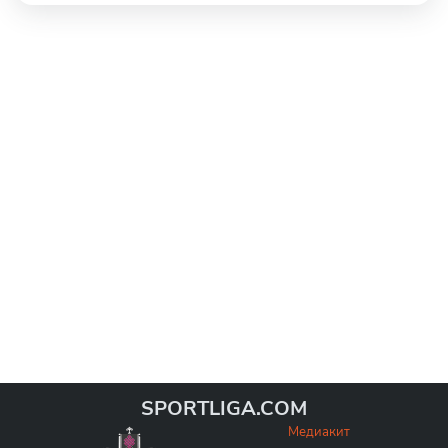
SPORTLIGA.COM
Медиакит