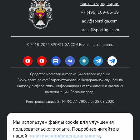
Контакты редакции:
+7 (495) 109-65-89
adv@sportliga.com
press@sportliga.com
©
2018–2026
SPORTLIGA.COM
Все права защищены
Средство массовой информации сетевое издание
"www.sportliga.com" зарегистрировано Федеральной службой по
надзору в сфере связи, информационных технологий и массовых
коммуникаций (Роскомнадзор).
Реестровая запись Эл № ФС 77-79006 от 28.08.2020
Название - www.sportliga.com
Мы используем файлы cookie для улучшения
Учредитель СМИ сетевого издания "www.sportliga.com": ИП Чамин
пользовательского опыта. Подробнее читайте в
О.Н.
нашей
политике конфиденциальности
.
Главный редактор СМИ сетевого издания "www.sportliga.com":