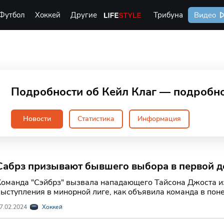
Футбол
Хоккей
Другие
Life Style
Трибуна
Видео
Подробности об Кейл Клаг — подробно
Новости
Статистика
Информация
Сабрз призывают бывшего выбора в первой де
Команда "Сэйбрз" вызвала нападающего Тайсона Джоста и
выступления в минорной лиге, как объявила команда в пон
7.02.2024
Хоккей