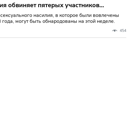
ия обвиняет пятерых участников
ершении сексуального насилия.
сексуального насилия, в которое были вовлечены
года, могут быть обнародованы на этой неделе.
454