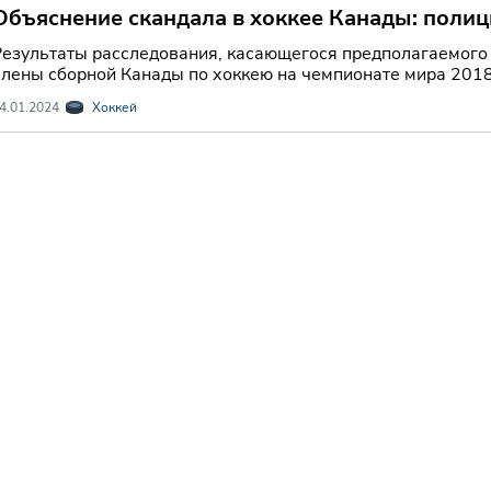
Объяснение скандала в хоккее Канады: полиц
команды на Чемпионате мира 2018 года в сов
Результаты расследования, касающегося предполагаемого 
члены сборной Канады по хоккею на чемпионате мира 2018 
4.01.2024
Хоккей