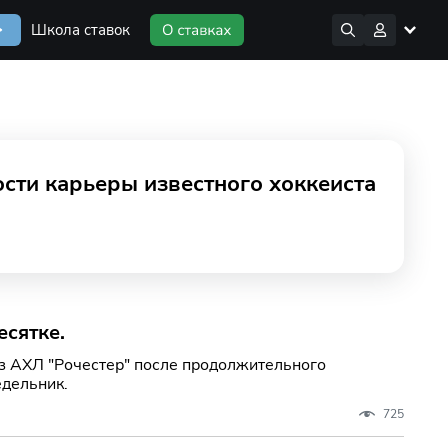
Школа ставок
сти карьеры известного хоккеиста
сятке.
з АХЛ "Рочестер" после продолжительного
едельник.
725