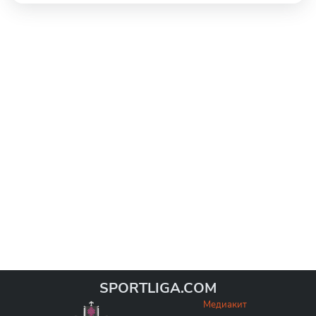
SPORTLIGA.COM
Медиакит