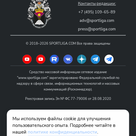
Контакты редакции:
+7 (495) 109-65-89
adv@sportliga.com
press@sportliga.com
©
2018–2026
SPORTLIGA.COM
Все права защищены
Средство массовой информации сетевое издание
"www.sportliga.com" зарегистрировано Федеральной службой по
надзору в сфере связи, информационных технологий и массовых
коммуникаций (Роскомнадзор).
Реестровая запись Эл № ФС 77-79006 от 28.08.2020
Название - www.sportliga.com
Мы используем файлы cookie для улучшения
Учредитель СМИ сетевого издания "www.sportliga.com": ИП Чамин
пользовательского опыта. Подробнее читайте в
О.Н.
нашей
политике конфиденциальности
.
Главный редактор СМИ сетевого издания "www.sportliga.com":