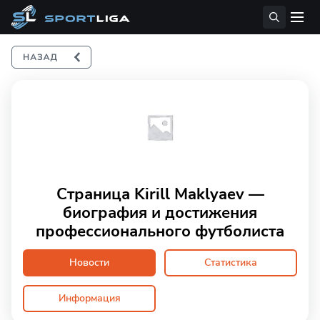
Страница Kirill Maklyaev —
биография и достижения
профессионального футболиста
Новости
Статистика
Информация