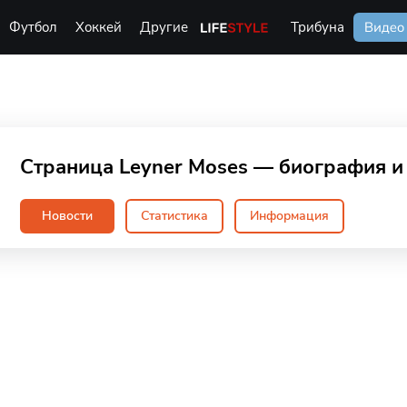
Футбол
Хоккей
Другие
Life Style
Трибуна
Видео
Страница Leyner Moses — биография и
Новости
Статистика
Информация