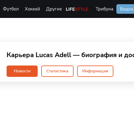
Футбол
Хоккей
Другие
Life Style
Трибуна
Видео
Карьера Lucas Adell — биография и до
Новости
Статистика
Информация