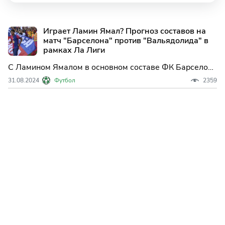
Играет Ламин Ямал? Прогноз составов на
матч "Барселона" против "Вальядолида" в
рамках Ла Лиги
С Ламином Ямалом в основном составе ФК Барселона
попытается укрепить свои позиции в Олимпийском
31.08.2024
Футбол
2359
стадионе Монжуик. Команда под руководством немца
Ханси Флик принимает Реал Вальядолид в рамках 4-
го тура LaLiga.