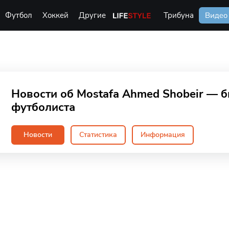
Футбол
Хоккей
Другие
Life Style
Трибуна
Видео
Новости об Mostafa Ahmed Shobeir — 
футболиста
Новости
Статистика
Информация