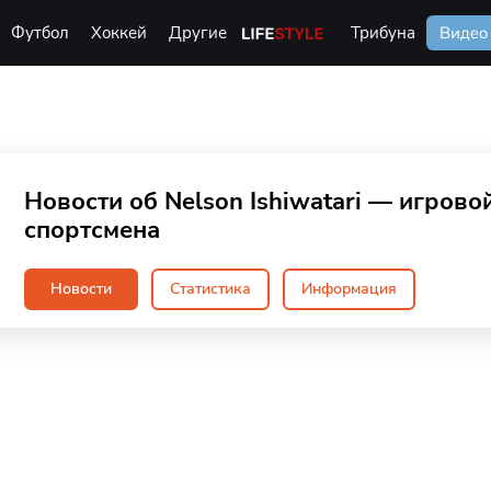
Футбол
Хоккей
Другие
Life Style
Трибуна
Видео
Новости об Nelson Ishiwatari — игров
спортсмена
Новости
Статистика
Информация