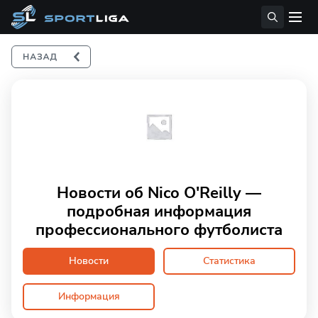
Новости об Nico O'Reilly —
подробная информация
профессионального футболиста
Новости
Статистика
Информация