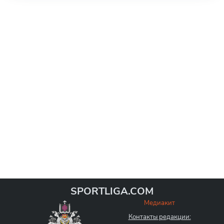
SPORTLIGA.COM
Медиакит
Контакты редакции: