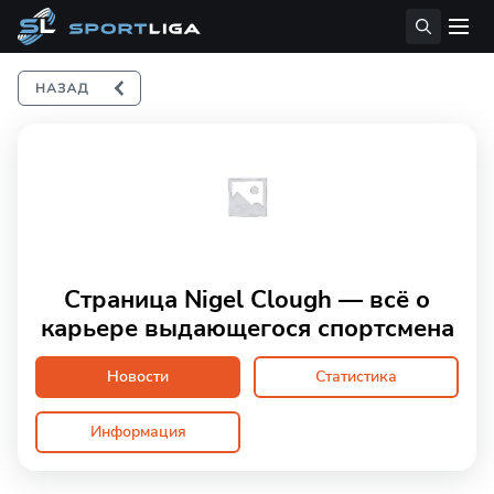
Страница Nigel Clough — всё о
карьере выдающегося спортсмена
Новости
Статистика
Информация