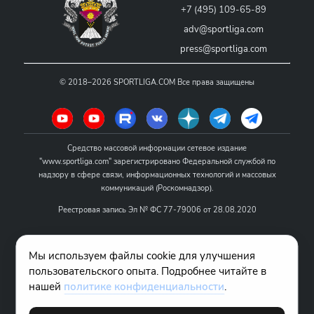
+7 (495) 109-65-89
adv@sportliga.com
press@sportliga.com
©
2018–2026
SPORTLIGA.COM
Все права защищены
Средство массовой информации сетевое издание
"www.sportliga.com" зарегистрировано Федеральной службой по
надзору в сфере связи, информационных технологий и массовых
коммуникаций (Роскомнадзор).
Реестровая запись Эл № ФС 77-79006 от 28.08.2020
Название - www.sportliga.com
Мы используем файлы cookie для улучшения
Учредитель СМИ сетевого издания "www.sportliga.com": ИП Чамин
пользовательского опыта. Подробнее читайте в
О.Н.
нашей
политике конфиденциальности
.
Главный редактор СМИ сетевого издания "www.sportliga.com":
Хаимов Д.И.