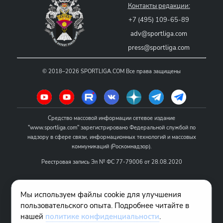
Контакты редакции:
+7 (495) 109-65-89
adv@sportliga.com
press@sportliga.com
©
2018–2026
SPORTLIGA.COM
Все права защищены
Средство массовой информации сетевое издание
"www.sportliga.com" зарегистрировано Федеральной службой по
надзору в сфере связи, информационных технологий и массовых
коммуникаций (Роскомнадзор).
Реестровая запись Эл № ФС 77-79006 от 28.08.2020
Название - www.sportliga.com
Мы используем файлы cookie для улучшения
Учредитель СМИ сетевого издания "www.sportliga.com": ИП Чамин
пользовательского опыта. Подробнее читайте в
О.Н.
нашей
политике конфиденциальности
.
Главный редактор СМИ сетевого издания "www.sportliga.com":