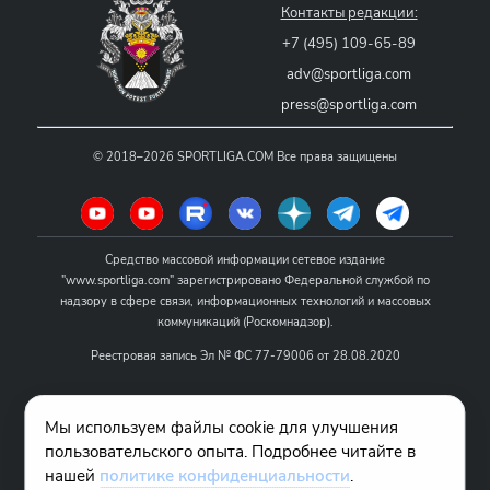
Контакты редакции:
+7 (495) 109-65-89
adv@sportliga.com
press@sportliga.com
©
2018–2026
SPORTLIGA.COM
Все права защищены
Средство массовой информации сетевое издание
"www.sportliga.com" зарегистрировано Федеральной службой по
надзору в сфере связи, информационных технологий и массовых
коммуникаций (Роскомнадзор).
Реестровая запись Эл № ФС 77-79006 от 28.08.2020
Название - www.sportliga.com
Мы используем файлы cookie для улучшения
Учредитель СМИ сетевого издания "www.sportliga.com": ИП Чамин
пользовательского опыта. Подробнее читайте в
О.Н.
нашей
политике конфиденциальности
.
Главный редактор СМИ сетевого издания "www.sportliga.com":