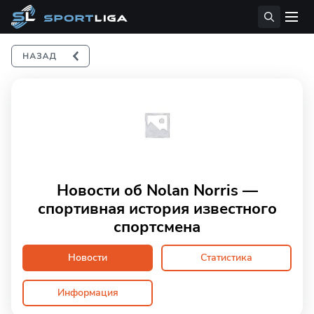
Новости об Nolan Norris —
спортивная история известного
спортсмена
Новости
Статистика
Информация