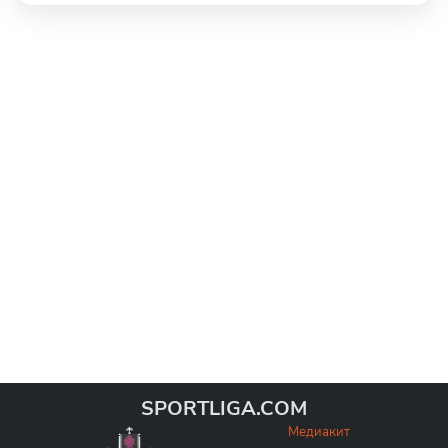
SPORTLIGA.COM
Медиакит