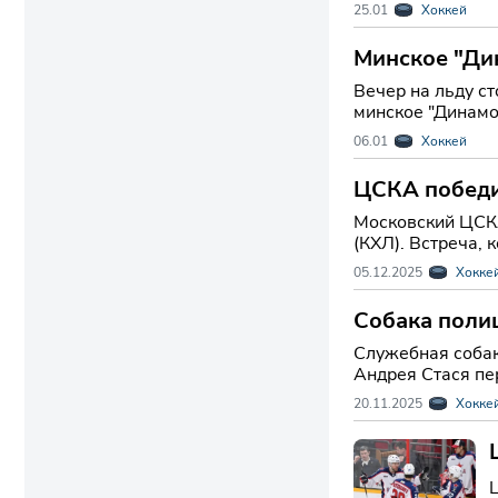
для команды, ра
25.01
Хоккей
Минское "Ди
Вечер на льду с
минское "Динамо
зрителям сразу 
06.01
Хоккей
ЦСКА победи
Московский ЦСКА
(КХЛ). Встреча, 
05.12.2025
Хокке
Собака полиц
Служебная собак
Андрея Стася пе
20.11.2025
Хокке