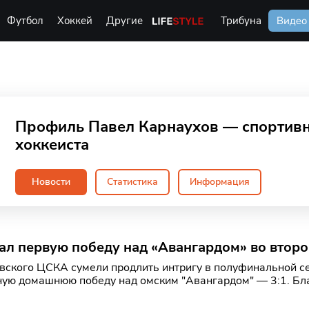
Футбол
Хоккей
Другие
Life Style
Трибуна
Видео
Профиль Павел Карнаухов — спортив
хоккеиста
Новости
Статистика
Информация
л первую победу над «Авангардом» во втор
вского ЦСКА сумели продлить интригу в полуфинальной с
ую домашнюю победу над омским "Авангардом" — 3:1. Бла
 побед