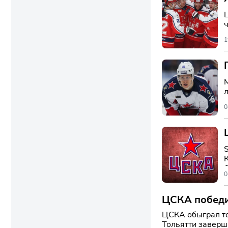
ч
1
0
К
0
ЦСКА победи
ЦСКА обыграл то
Тольятти завершил