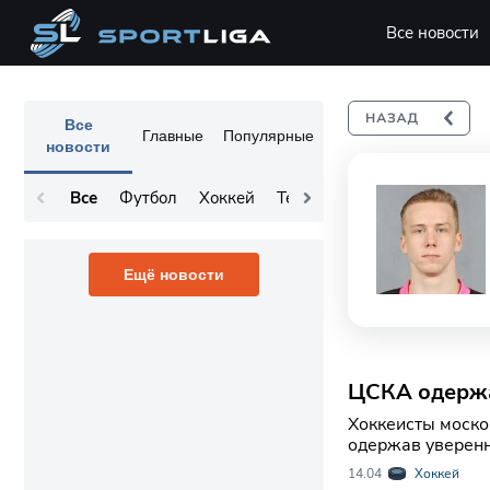
Все новости
Все
Главные
Популярные
новости
Все
Футбол
Хоккей
Теннис
Остальное
Ещё новости
ЦСКА одержа
Хоккеисты моско
одержав уверенн
в серии до одной
14.04
Хоккей