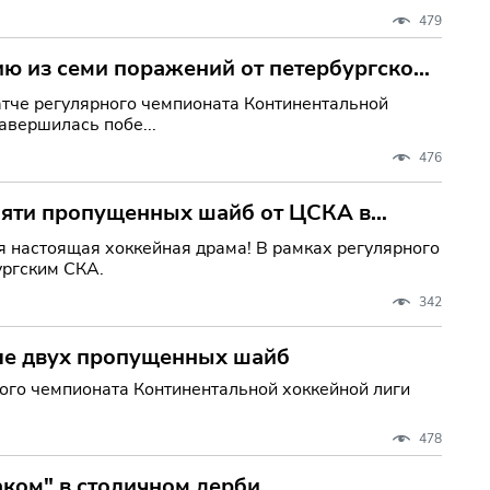
479
ю из семи поражений от петербургской
атче регулярного чемпионата Континентальной
авершилась побе...
476
пяти пропущенных шайб от ЦСКА в
 настоящая хоккейная драма! В рамках регулярного
ургским СКА.
342
сле двух пропущенных шайб
ого чемпионата Континентальной хоккейной лиги
478
ком" в столичном дерби