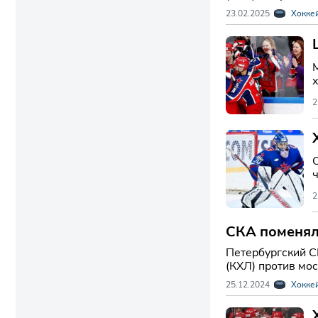
23.02.2025
Хокке
х
2
2
СКА поменял
Петербургский С
(КХЛ) против мо
25.12.2024
Хокке