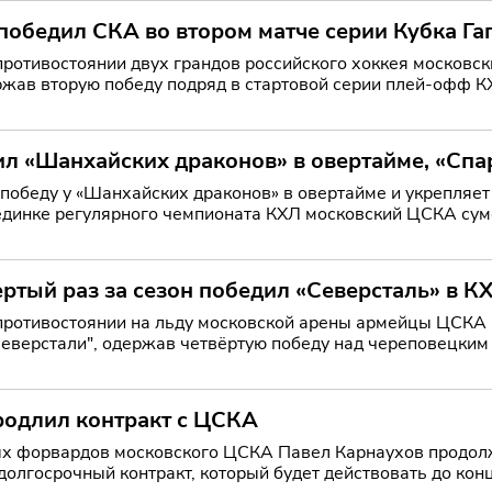
обедил СКА во втором матче серии Кубка Га
ротивостоянии двух грандов российского хоккея московск
ржав вторую победу подряд в стартовой серии плей-офф К
ьзу
л «Шанхайских драконов» в овертайме, «Сп
обеду у «Шанхайских драконов» в овертайме и укрепляет
динке регулярного чемпионата КХЛ московский ЦСКА сум
ржав волевую побед
ртый раз за сезон победил «Северсталь» в К
ротивостоянии на льду московской арены армейцы ЦСКА в
Северстали", одержав четвёртую победу над череповецким
не тольк
родлил контракт с ЦСКА
х форвардов московского ЦСКА Павел Карнаухов продолж
долгосрочный контракт, который будет действовать до ко