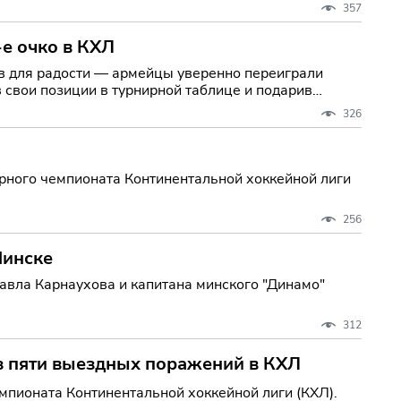
357
е очко в КХЛ
в для радости — армейцы уверенно переиграли
 свои позиции в турнирной таблице и подарив
326
рного чемпионата Континентальной хоккейной лиги
256
Минске
вла Карнаухова и капитана минского "Динамо"
312
з пяти выездных поражений в КХЛ
мпионата Континентальной хоккейной лиги (КХЛ).