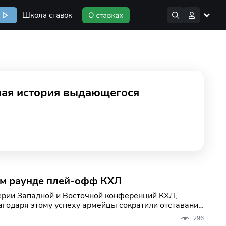
Школа ставок
ная история выдающегося
ом раунде плей-офф КХЛ
ерии Западной и Восточной конференций КХЛ,
годаря этому успеху армейцы сократили отставание
296