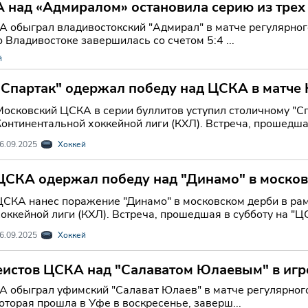
 над «Адмиралом» остановила серию из трех
 обыграл владивостокский "Адмирал" в матче регулярног
о Владивостоке завершилась со счетом 5:4 ...
й
"Спартак" одержал победу над ЦСКА в матче 
уступал 2:5 в середине игры.
Московский ЦСКА в серии буллитов уступил столичному "Сп
Континентальной хоккейной лиги (КХЛ). Встреча, прошедша
6.09.2025
Хоккей
ЦСКА одержал победу над "Динамо" в московс
ЦСКА нанес поражение "Динамо" в московском дерби в ра
оккейной лиги (КХЛ). Встреча, прошедшая в субботу на "ЦС
6.09.2025
Хоккей
еистов ЦСКА над "Салаватом Юлаевым" в игр
 обыграл уфимский "Салават Юлаев" в матче регулярного
которая прошла в Уфе в воскресенье, заверш...