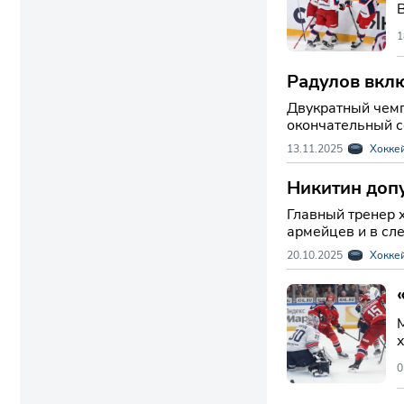
В
1
Радулов вклю
Двукратный чемп
окончательный со
13.11.2025
Хокке
Никитин допу
Главный тренер 
армейцев и в сл
20.10.2025
Хокке
х
0