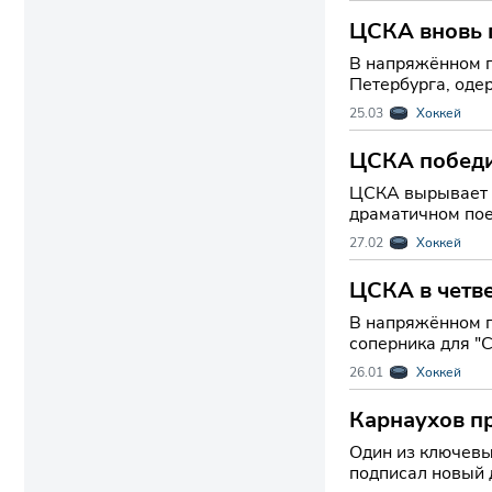
ЦСКА вновь п
В напряжённом п
Петербурга, оде
счетом 4:2 в пол
25.03
Хоккей
ЦСКА победи
ЦСКА вырывает п
драматичном пое
драконами», оде
27.02
Хоккей
ЦСКА в четве
В напряжённом п
соперника для "
в пользу хозяев 
26.01
Хоккей
Карнаухов п
Один из ключевы
подписал новый 