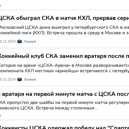
й
ЦСКА обыграл СКА в матче КХЛ, прервав сери
команды
Московский ЦСКА дома выиграл у петербургского СКА в м
оккейной лиги (КХЛ). Встреча прошла в среду в Москве и з
5.12.2024
Хоккей
Хоккейный клуб СКА заменил вратаря после 
первом периоде.
Сегодня на арене «ЦСКА-Арена» в Москве разворачивается
чемпионата КХЛ местные «армейцы» встречаются с петерб
5.12.2024
Хоккей
 вратаря на первой минуте матча с ЦСКА по
КА пропустил две шайбы на первой минуте матча регулярн
сковского ЦСКА. Встреча между столичным...
й
Хоккеисты ЦСКА одержал победу над "Спарта