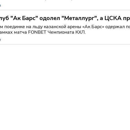
й
уб "Ак Барс" одолел "Металлург", а ЦСКА пр
ьной хоккейной лиги.
 поединке на льду казанской арены «Ак Барс» одержал по
 рамках матча FONBET Чемпионата КХЛ.
й