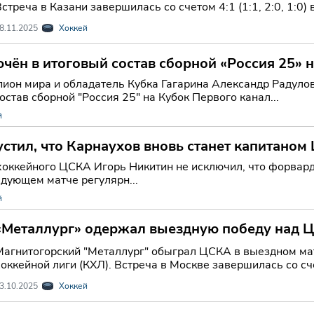
стреча в Казани завершилась со счетом 4:1 (1:1, 2:0, 1:0) в
8.11.2025
Хоккей
чён в итоговый состав сборной «Россия 25» 
ион мира и обладатель Кубка Гагарина Александр Радулов
став сборной "Россия 25" на Кубок Первого канал...
й
стил, что Карнаухов вновь станет капитано
хоккейного ЦСКА Игорь Никитин не исключил, что форвард
едующем матче регулярн...
й
«Металлург» одержал выездную победу над 
Магнитогорский "Металлург" обыграл ЦСКА в выездном ма
оккейной лиги (КХЛ). Встреча в Москве завершилась со счето
3.10.2025
Хоккей