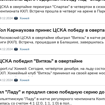
ЦСКА в овертайме переиграл "Спартак" в четвертом в сезо
емпионата КХЛ. Встреча прошла в четверг на арене в Парке
9.12.2024
Хоккей
Гол Карнаухова принес ЦСКА победу в оверта
Московский ЦСКА в овертайме обыграл "Витязь" в матче р
лиги (КХЛ). Встреча, прошедшая в Балашихе, завершилась с
4.12.2024
Хоккей
ЦСКА победил "Витязь" в овертайме
Sport.ru/ Хоккей. Сегодня, четвёртое декабря, на льду со
ХЛ. Хоккейный клуб "Витязь" принимал на своей арене московское "ЦСКА". По итога
был ничейным - 1:1.
4.12.2024
Хоккей
л "Ладу" и продлил свою победную серию до
льяттинскую "Ладу" в матче регулярного чемпионата Конти
ась со счетом 4:1 (2:0, 1:1, 1:0) в пол...