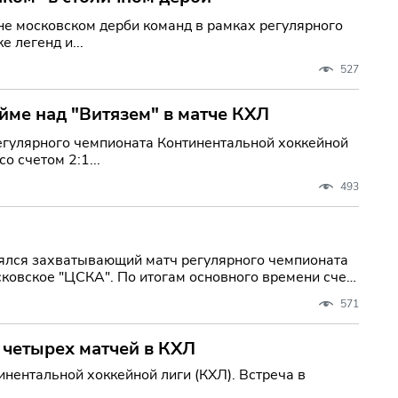
не московском дерби команд в рамках регулярного
 легенд и...
527
йме над "Витязем" в матче КХЛ
егулярного чемпионата Континентальной хоккейной
о счетом 2:1...
493
стоялся захватывающий матч регулярного чемпионата
м основного времени счет
571
 четырех матчей в КХЛ
нентальной хоккейной лиги (КХЛ). Встреча в