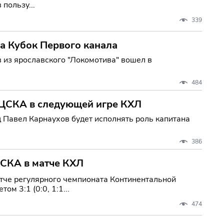
 пользу...
339
на Кубок Первого канала
 из ярославского "Локомотива" вошел в
484
м ЦСКА в следующей игре КХЛ
 Павел Карнаухов будет исполнять роль капитана
386
ЦСКА в матче КХЛ
тче регулярного чемпионата Континентальной
м 3:1 (0:0, 1:1...
474