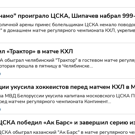
ссчи
намо" проиграло ЦСКА, Шипачев набрал 999-
толичной арены принес болельщикам ЦСКА немало поводо
" в домашнем матче регулярного чемпионата КХЛ, укрепив
несколько я
л «Трактор» в матче КХЛ
 обыграл челябинский "Трактор" в гостевом матче регуля
которая прошла в пятницу в Челябинске...
й
ии укусила хоккеистов перед матчем КХЛ в 
а МВД Белоруссии укусила капитана московского ЦСКА Па
ред матчем регулярного чемпионата Континент...
й
ЦСКА победил «Ак Барс» и завершил серию и
ЦСКА обыграл казанский "Ак Барс" в матче регулярного че