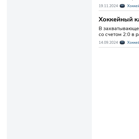
19.11.2024
Хокке
Хоккейный кл
Континентал
В захватывающем
со счетом 2:0 в
14.09.2024
Хокке