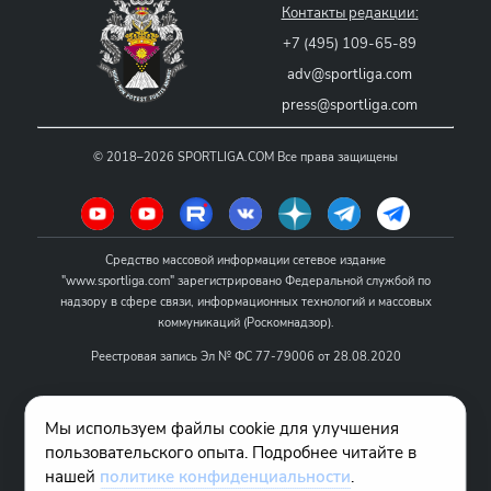
Контакты редакции:
+7 (495) 109-65-89
adv@sportliga.com
press@sportliga.com
©
2018–2026
SPORTLIGA.COM
Все права защищены
Средство массовой информации сетевое издание
"www.sportliga.com" зарегистрировано Федеральной службой по
надзору в сфере связи, информационных технологий и массовых
коммуникаций (Роскомнадзор).
Реестровая запись Эл № ФС 77-79006 от 28.08.2020
Название - www.sportliga.com
Мы используем файлы cookie для улучшения
Учредитель СМИ сетевого издания "www.sportliga.com": ИП Чамин
пользовательского опыта. Подробнее читайте в
О.Н.
нашей
политике конфиденциальности
.
Главный редактор СМИ сетевого издания "www.sportliga.com":