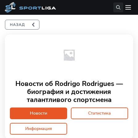
Новости об Rodrigo Rodrigues —
биография и достижения
талантливого спортсмена
Новости
Статистика
Информация