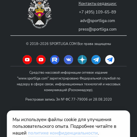
Контакты редакции:
+7 (495) 109-65-89
adv@sportliga.com
press@sportliga.com
©
2018–2026
SPORTLIGA.COM
Все права защищены
Средство массовой информации сетевое издание
"www.sportliga.com" зарегистрировано Федеральной службой по
надзору в сфере связи, информационных технологий и массовых
коммуникаций (Роскомнадзор).
Реестровая запись Эл № ФС 77-79006 от 28.08.2020
Название - www.sportliga.com
Мы используем файлы cookie для улучшения
Учредитель СМИ сетевого издания "www.sportliga.com": ИП Чамин
пользовательского опыта. Подробнее читайте в
О.Н.
нашей
политике конфиденциальности
.
Главный редактор СМИ сетевого издания "www.sportliga.com":