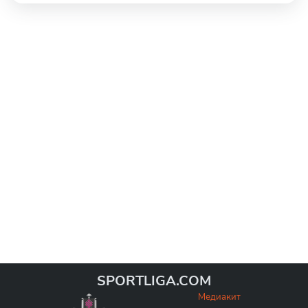
SPORTLIGA.COM
Медиакит