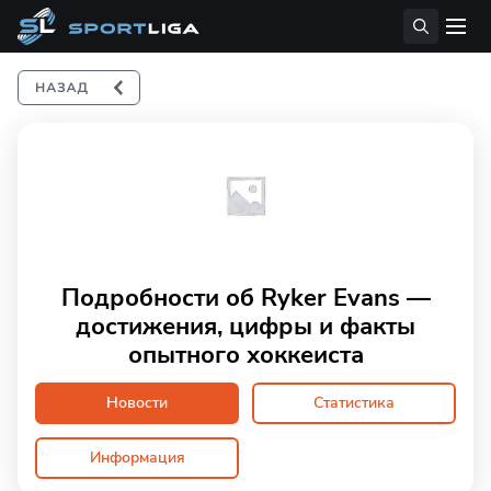
Подробности об Ryker Evans —
достижения, цифры и факты
опытного хоккеиста
Новости
Статистика
Информация