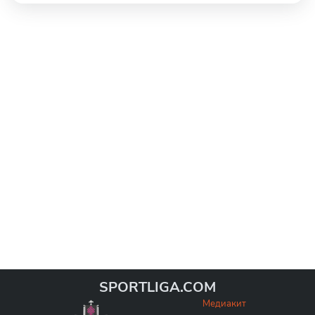
SPORTLIGA.COM
Медиакит