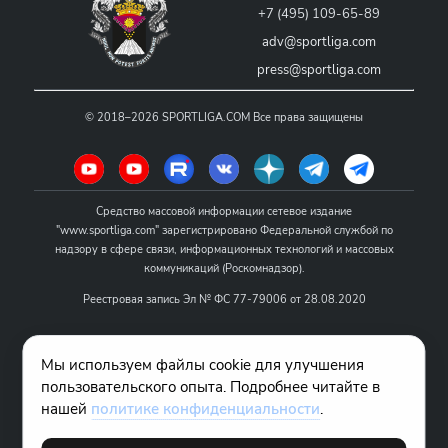
+7 (495) 109-65-89
adv@sportliga.com
press@sportliga.com
©
2018–2026
SPORTLIGA.COM
Все права защищены
Средство массовой информации сетевое издание
"www.sportliga.com" зарегистрировано Федеральной службой по
надзору в сфере связи, информационных технологий и массовых
коммуникаций (Роскомнадзор).
Реестровая запись Эл № ФС 77-79006 от 28.08.2020
Название - www.sportliga.com
Мы используем файлы cookie для улучшения
Учредитель СМИ сетевого издания "www.sportliga.com": ИП Чамин
пользовательского опыта. Подробнее читайте в
О.Н.
нашей
политике конфиденциальности
.
Главный редактор СМИ сетевого издания "www.sportliga.com":
Хаимов Д.И.