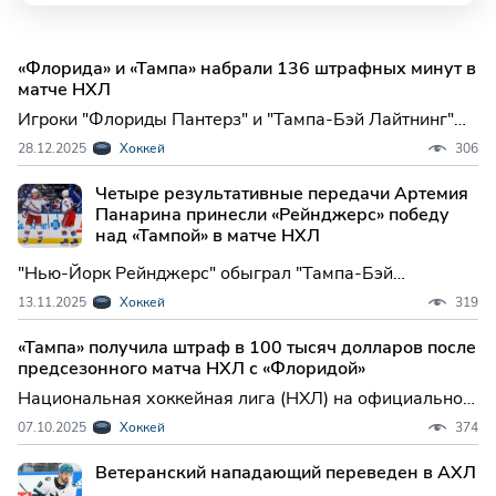
«Флорида» и «Тампа» набрали 136 штрафных минут в
матче НХЛ
Игроки "Флориды Пантерз" и "Тампа-Бэй Лайтнинг"
получили 136 штрафных минут в матче регулярного
28.12.2025
Хоккей
306
чемпионата Национальной хоккейной лиги (НХЛ).
Встреча прошла в ночь на во...
Четыре результативные передачи Артемия
Панарина принесли «Рейнджерс» победу
над «Тампой» в матче НХЛ
"Нью-Йорк Рейнджерс" обыграл "Тампа-Бэй
Лайтнинг" в матче регулярного чемпионата
13.11.2025
Хоккей
319
Национальной хоккейной лиги (НХЛ). Встреча в Тампе
завершилась со счетом 7:3 (4:3, 1:0, ...
«Тампа» получила штраф в 100 тысяч долларов после
предсезонного матча НХЛ с «Флоридой»
Национальная хоккейная лига (НХЛ) на официальном
сайте объявила, что клуб "Тампа-Бэй Лайтнинг"
07.10.2025
Хоккей
374
оштрафован на 100 тысяч долларов по итогам
предсезонного матча с "Флоридой П...
Ветеранский нападающий переведен в АХЛ