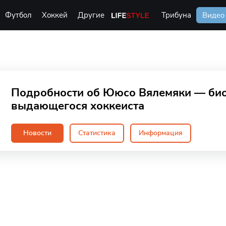
Футбол
Хоккей
Другие
Life Style
Трибуна
Видео
Подробности об Ююсо Вялемяки — био
выдающегося хоккеиста
Новости
Статистика
Информация