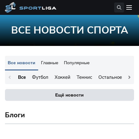
ВСЕ НОВОСТИ СПОРТА
Все новости
Главные
Популярные
Все
Футбол
Хоккей
Теннис
Остальное
Ещё новости
Блоги