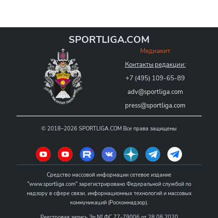
SPORTLIGA.COM
Медиакит
Контакты редакции:
+7 (495) 109-65-89
adv@sportliga.com
press@sportliga.com
©
2018–2026
SPORTLIGA.COM
Все права защищены
Средство массовой информации сетевое издание
"www.sportliga.com" зарегистрировано Федеральной службой по
надзору в сфере связи, информационных технологий и массовых
коммуникаций (Роскомнадзор).
Реестровая запись Эл № ФС 77-79006 от 28.08.2020