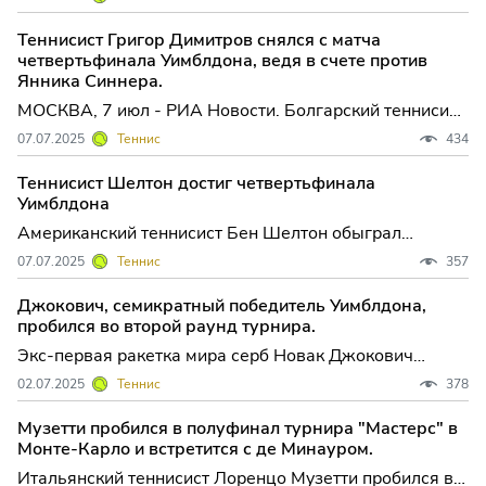
четвертого круга Уимблдонского турнира против
болгарского теннисиста Григора Дим...
Теннисист Григор Димитров снялся с матча
четвертьфинала Уимблдона, ведя в счете против
Янника Синнера.
МОСКВА, 7 июл - РИА Новости. Болгарский теннисист
Григор Димитров снялся с матча четвертого круга
07.07.2025
Теннис
434
Уимблдонского турнира против итальянца Янника
Синнера. До снятия Димитров (19...
Теннисист Шелтон достиг четвертьфинала
Уимблдона
Американский теннисист Бен Шелтон обыграл
итальянца Лоренцо Сонего в матче четвертого раунда
07.07.2025
Теннис
357
Уимблдонского турнира, проходящего на травяных
кортах Лондона. Встреча заверш...
Джокович, семикратный победитель Уимблдона,
пробился во второй раунд турнира.
Экс-первая ракетка мира серб Новак Джокович
обыграл француза Александра Мюллера в первом
02.07.2025
Теннис
378
круге Уимблдона, который проходит на травяных
кортах Лондона. Встреча завершилась...
Музетти пробился в полуфинал турнира "Мастерс" в
Монте-Карло и встретится с де Минауром.
Итальянский теннисист Лоренцо Музетти пробился в