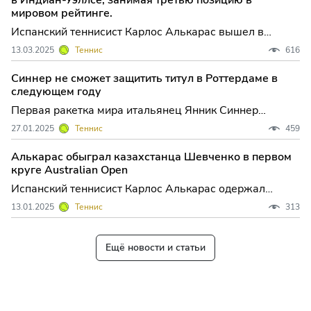
мировом рейтинге.
Испанский теннисист Карлос Алькарас вышел в
четвертьфинал турнира серии "Мастерс" в Индиан-
13.03.2025
Теннис
616
Уэллсе, призовой фонд которого превышает 9,6
миллиона долларов. В матче четвер...
Синнер не сможет защитить титул в Роттердаме в
следующем году
Первая ракетка мира итальянец Янник Синнер
пропустит теннисный турнир категории АТР 500 в
27.01.2025
Теннис
459
нидерландском Роттердаме, сообщается на сайте
соревнований. Турнир, действующим...
Алькарас обыграл казахстанца Шевченко в первом
круге Australian Open
Испанский теннисист Карлос Алькарас одержал
победу над представителем Казахстана Александром
13.01.2025
Теннис
313
Шевченко в первом круге Открытого чемпионата
Австралии, который проходит в Ме...
Ещё новости и статьи