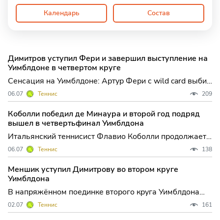
Календарь
Состав
Димитров уступил Фери и завершил выступление на
Уимблдоне в четвертом круге
Сенсация на Уимблдоне: Артур Фери с wild card выбил
Григора Димитрова и впервые вышел в
06.07
Теннис
209
четвертьфинал «Большого шлема» Лондонские корты
вновь стали ареной для громкой сенсации: 23-летний
Коболли победил де Минаура и второй год подряд
британец Артур Фери, получивший wild card, одержал
вышел в четвертьфинал Уимблдона
волевую п
Итальянский теннисист Флавио Коболли продолжает
впечатлять на травяных кортах Лондона: десятая
06.07
Теннис
138
ракетка мира уверенно вышел в четвертьфинал
Уимблдона, вновь подтвердив свой статус одного из
Меншик уступил Димитрову во втором круге
самых стабильных игроков нынешнего сезона. Для
Уимблдона
Коболли это уж
В напряжённом поединке второго круга Уимблдона
чешский теннисист Якуб Меншик не сумел преодолеть
02.07
Теннис
161
сопротивление опытного болгарина Григора
Димитрова, уступив в четырёх сетах. Эта встреча