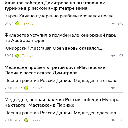
Хачанов победил Димитрова на выставочном
стала настоящим испытанием для обоих спортсменов
турнире в римском амфитеатре Нима
и заметно повли
Карен Хачанов уверенно реабилитировался после
неудачи в четвертьфинале, одержав сухую победу
04.04
Теннис
240
над Григом Димитровым в утешительном раунде
инновационного турнира Ultimate Tennis Showdown,
Филаретов уступил в полуфинале юниорской пары
который проходит на уникальной арене — в древнем
на Australian Open
римском амфитеа
Юниорский Australian Open вновь оказался
непростым испытанием для российских теннисистов:
30.01
Теннис
408
сразу несколько отечественных дуэтов завершили
борьбу на стадии полуфиналов парных разрядов,
Медведев прошёл в третий круг «Мастерса» в
уступив соперникам из Европы и Африки. Эти
Париже после отказа Димитрова
результаты не только под
Первая ракетка России Даниил Медведев на отказе
представителя Болгарии Григора Димитрова вышел в
29.10.2025
Теннис
333
третий круг турнира серии "Мастерс" в Париже,
призовой фонд которого прев...
Медведев, первая ракетка России, победил Мунара
на старте «Мастерса» в Париже
Первая ракетка России Даниил Медведев одержал
победу над испанцем Хауме Мунаром в матче первого
28.10.2025
Теннис
330
круга турнира серии "Мастерс" в Париже, призовой