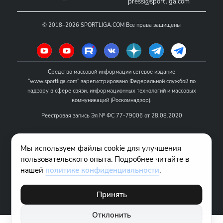
press@sportliga.com
©
2018–2026
SPORTLIGA.COM
Все права защищены
Средство массовой информации сетевое издание
"www.sportliga.com" зарегистрировано Федеральной службой по
надзору в сфере связи, информационных технологий и массовых
коммуникаций (Роскомнадзор).
Реестровая запись Эл № ФС 77-79006 от 28.08.2020
Название - www.sportliga.com
Мы используем файлы cookie для улучшения
Учредитель СМИ сетевого издания "www.sportliga.com": ИП Чамин
пользовательского опыта. Подробнее читайте в
О.Н.
нашей
политике конфиденциальности
.
Главный редактор СМИ сетевого издания "www.sportliga.com":
Хаимов Д.И.
Принять
18+
Отклонить