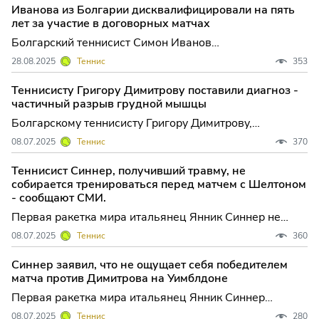
фонд которого превышает 6...
Иванова из Болгарии дисквалифицировали на пять
лет за участие в договорных матчах
Болгарский теннисист Симон Иванов
дисквалифицирован на пять лет и оштрафован на 25
28.08.2025
Теннис
353
тысяч долларов за участие в договорных матчах,
сообщается на сайте независимого органа ...
Теннисисту Григору Димитрову поставили диагноз -
частичный разрыв грудной мышцы
Болгарскому теннисисту Григору Димитрову,
получившему травму во время матча Уимблдона,
08.07.2025
Теннис
370
диагностирован частичный разрыв грудной мышцы,
сообщил Tenniskafe представитель спор...
Теннисист Синнер, получивший травму, не
собирается тренироваться перед матчем с Шелтоном
- сообщают СМИ.
Первая ракетка мира итальянец Янник Синнер не
планирует тренировки перед четвертьфинальным
08.07.2025
Теннис
360
матчем Уимблдонского теннисного турнира против
американца Бена Шелтона, сообщает...
Синнер заявил, что не ощущает себя победителем
матча против Димитрова на Уимблдоне
Первая ракетка мира итальянец Янник Синнер
заявил, что не чувствует себя победителем матча
08.07.2025
Теннис
280