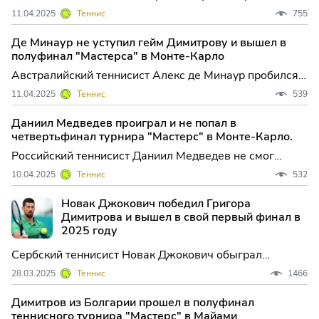
полуфинал турнира серии "Мастерс" в Монте-Карло,
11.04.2025
Теннис
755
призовой фонд которого превышает 6,1 миллиона
евро. В четвертьфинале ту...
Де Минаур не уступил гейм Димитрову и вышел в
полуфинал "Мастерса" в Монте-Карло
Австралийский теннисист Алекс де Минаур пробился в
полуфинал турнира серии "Мастерс" в Монте-Карло,
11.04.2025
Теннис
539
призовой фонд которого превышает 6,1 миллиона
евро. В четвертьфинале ...
Даниил Медведев проиграл и не попал в
четвертьфинал турнира "Мастерс" в Монте-Карло.
Российский теннисист Даниил Медведев не смог
выйти в четвертьфинал турнира серии "Мастерс" в
10.04.2025
Теннис
532
Монте-Карло, призовой фонд которого превышает 6,1
миллиона евро. Во встрече ...
Новак Джокович победил Григора
Димитрова и вышел в свой первый финал в
2025 году
Сербский теннисист Новак Джокович обыграл
болгарина Григора Димитрова в полуфинальном
28.03.2025
Теннис
1466
матче турнира серии "Мастерс" в Майами, призовой
фонд которого составляет более 9,1 ...
Димитров из Болгарии прошел в полуфинал
теннисного турнира "Мастерс" в Майами