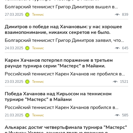
Болгарский теннисист Григор Димитров вышел в
полуфинал турнира серии "Мастерс" в Майами,
27.03.2025
Теннис
839
призовой фонд которого превышает 9 миллионов
долларов. В четвертьфинале посеянны...
Димитров о победе над Хачановым: у нас хорошее
взаимопонимание, никаких секретов не было.
Болгарский теннисист Григор Димитров заявил, что
победил россиянина Карена Хачанова на турнире
24.03.2025
Теннис
645
серии "Мастерс" в Майами, так как хорошо его знает
из-за частых совместных ...
Карен Хачанов потерпел поражение в третьем
раунде турнира серии "Мастерс" в Майами.
Российский теннисист Карен Хачанов не пробился в
четвертый круг турнира серии "Мастерс" в Майами,
23.03.2025
Теннис
1521
призовой фонд которого составляет почти 9
миллионов долларов. В матче т...
Победа Хачанова над Кирьосом на теннисном
турнире "Мастерс" в Майами
Российский теннисист Карен Хачанов пробился в
третий круг турнира серии "Мастерс" в Майами,
21.03.2025
Теннис
585
призовой фонд которого составляет почти 9
миллионов долларов. В матче второго...
Алькарас достиг четвертьфинала турнира "Мастерс"
в Индиан-Уэллсе, занимая третью позицию в