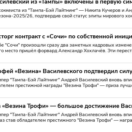
асилевский из «Тампы» включены в первую с
хоккеиста из "Тампа-Бэй Лайтнинг" — Никита Кучеров и А
езона-2025/26, подтвердив свой статус элиты мирового хо
торг контракт с «Сочи» по собственной иниц
бе "Сочи" произошли сразу два заметных кадровых измене
его место пришёл форвард Александр Хохлачёв. Эти перест
ан в
рофей «Везина» Василевского подтвердил сил
ипер "Тампа-Бэй Лайтнинг" Андрей Василевский вновь впи
дателем престижной награды "Везина Трофи" — приза лучш
 тр
 «Везина Трофи» — большое достижение Васи
ипер "Тампа-Бэй Лайтнинг" Андрей Василевский вновь впи
 раз став обладателем престижного "Везина Трофи" — наг
пионата НХ