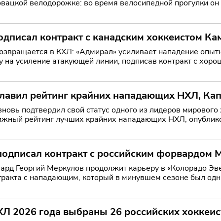
овацкой велодорожке: во время велосипедной прогулки он
исше
одписал контракт с канадским хоккеистом Ка
ается в КХЛ: «Адмирал» усиливает нападение опытным канадцем Владивостокски
у на усиление атакующей линии, подписав контракт с хо
ни К
лавил рейтинг крайних нападающих НХЛ, Кап
вновь подтвердил свой статус одного из лидеров мирового
ижный рейтинг лучших крайних нападающих НХЛ, опублико
подписал контракт с российским форвардом
ард Георгий Меркулов продолжит карьеру в «Колорадо Эв
тракта с нападающим, который в минувшем сезоне был одн
тать в
ХЛ 2026 года выбраны 26 российских хоккеис