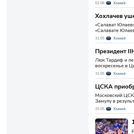
будущего команд
02.06
Хоккей
Хохлачев уш
«Салават Юлаев» о
«Салавате Юлаев
обладателем Куб
31.05
Хоккей
Президент II
Люк Тардиф и леге
воскресенье в Ц
Международная 
31.05
Хоккей
ЦСКА приобрё
Московский ЦСКА
Замулу в резуль
учитывая опыт и
25.05
Хоккей