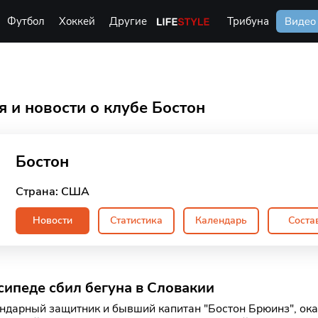
Футбол
Хоккей
Другие
Life Style
Трибуна
Видео
 и новости о клубе Бостон
Бостон
Страна: США
Новости
Статистика
Календарь
Соста
сипеде сбил бегуна в Словакии
ндарный защитник и бывший капитан "Бостон Брюинз", оказ