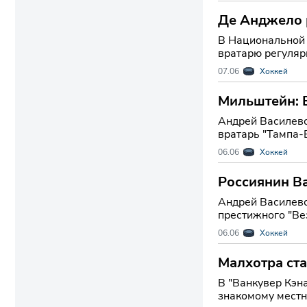
Де Анджело 
В Национальной 
вратарю регуляр
защитника "Нью
07.06
Хоккей
Мильштейн: В
Андрей Василевс
вратарь "Тампа-
вручаемой лучш
06.06
Хоккей
Россиянин В
Андрей Василевс
престижного "Ве
стабильность ро
06.06
Хоккей
Малхотра ст
В "Ванкувер Кэн
знакомому местн