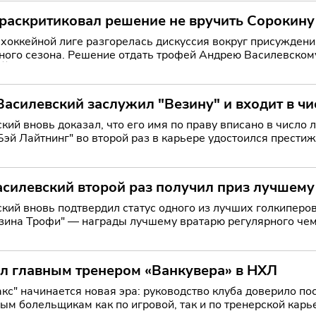
раскритиковал решение не вручить Сорокину
хоккейной лиге разгорелась дискуссия вокруг присужден
ного сезона. Решение отдать трофей Андрею Василевскому
-Йорк
асилевский заслужил "Везину" и входит в ч
кий вновь доказал, что его имя по праву вписано в число
Бэй Лайтнинг" во второй раз в карьере удостоился прести
ему вратар
асилевский второй раз получил приз лучшему
кий вновь подтвердил статус одного из лучших голкиперо
зина Трофи" — награды лучшему вратарю регулярного чемп
ссияни
ал главным тренером «Ванкувера» в НХЛ
акс" начинается новая эра: руководство клуба доверило п
ым болельщикам как по игровой, так и по тренерской кар