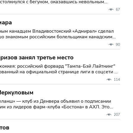
 столкнулся с бегуном, оказавшись невольным
67
мара
й «Адмирал» сделал
рошо знакомым российским болельщикам канадским
90
ризов занял третье место
 хоккея: российский форвард "Тампа-Бэй Лайтнинг"
ванный на официальной странице лиги в соцсети X.
114
 Меркуловым
еланш» — клуб из Денвера объявил о подписании
им из лидеров фарм-клуба «Бостона» в АХЛ. Это
207
тов