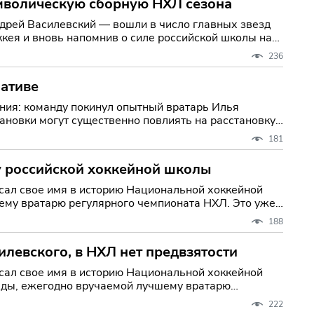
имволическую сборную НХЛ сезона
ндрей Василевский — вошли в число главных звезд
ккея и вновь напомнив о силе российской школы на
236
иативе
ния: команду покинул опытный вратарь Илья
ановки могут существенно повлиять на расстановку
181
у российской хоккейной школы
сал свое имя в историю Национальной хоккейной
ему вратарю регулярного чемпионата НХЛ. Это уже
188
левского, в НХЛ нет предвзятости
сал свое имя в историю Национальной хоккейной
рады, ежегодно вручаемой лучшему вратарю
222