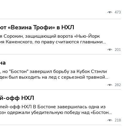
473
ают «Везина Трофи» в НХЛ
лья Сорокин, защищающий ворота «Нью-Йорк
ия Каменского, по праву считаются главными
201
на
 но "Бостон" завершил борьбу за Кубок Стэнли
ден был выходить на лед с серьезной травмой
282
лей-офф НХЛ
авершилась одна из
з» одержали убедительную победу над «Бостон
218