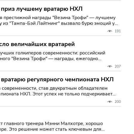
 приз лучшему вратарю НХЛ
ия престижной награды "Везина Трофи" — лучшему
 из "Тампа-Бэй Лайтнинг" вызвало бурю эмоций у
191
исло величайших вратарей
 лучших голкиперов современности: российский
жного "Везина Трофи" — награды, ежегодно
207
 вратарю регулярного чемпионата НХЛ
в современности, став двукратным обладателем
ионата НХЛ. Этот успех не только подчеркивает
200
ост главного тренера Мэнни Малхотре, хорошо
ьере. Это решение может стать ключевым для