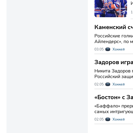
И
1
Каменский сч
Российские голк
Айлендерс», по 
претендентами н
03.05
Хоккей
Задоров игр
Никита Задоров 
Российский защи
колена в решаю
02.05
Хоккей
«Бостон» с 
«Баффало» прерывает 
самых интригующ
Брюинз» в шесто
02.05
Хоккей