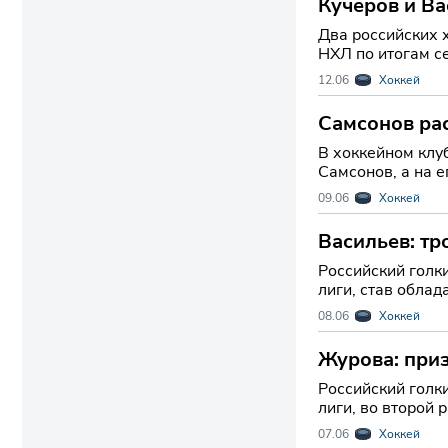
Кучеров и В
Два российских 
НХЛ по итогам с
самом престижн
12.06
Хоккей
Самсонов рас
В хоккейном клу
Самсонов, а на 
сил в составе юж
09.06
Хоккей
Васильев: т
Российский голк
лиги, став обла
второй подобный
08.06
Хоккей
Журова: приз
Российский голк
лиги, во второй
регулярного чем
07.06
Хоккей