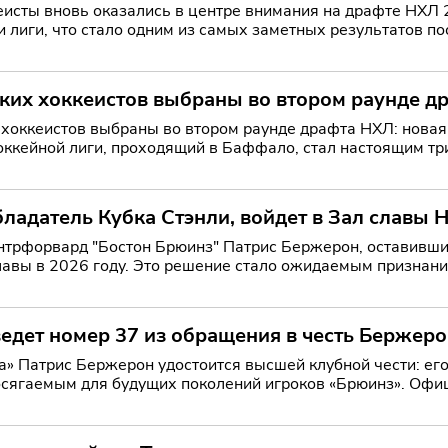
еисты вновь оказались в центре внимания на драфте НХЛ 2
 лиги, что стало одним из самых заметных результатов по
ских хоккеистов выбраны во втором раунде д
хоккеистов выбраны во втором раунде драфта НХЛ: новая вол
ккейной лиги, проходящий в Баффало, стал настоящим тр
твенни
ладатель Кубка Стэнли, войдет в Зал славы 
трфорвард "Бостон Брюинз" Патрис Бержерон, оставивший
лавы в 2026 году. Это решение стало ожидаемым признан
ал К
едет номер 37 из обращения в честь Бержеро
а» Патрис Бержерон удостоится высшей клубной чести: ег
ля будущих поколений игроков «Брюинз». Официальное заявление появилось в социальных сетях