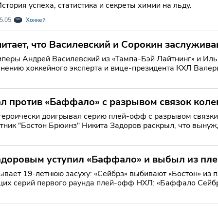
стория успеха, статистика и секреты химии на льду.
5.05
Хоккей
итает, что Василевский и Сорокин заслужив
иперы Андрей Василевский из «Тампа-Бэй Лайтнинг» и И
мнению хоккейного эксперта и вице-президента КХЛ Валер
а престижную на
ал против «Баффало» с разрывом связок коле
героически доигрывал серию плей-офф с разрывом связки,
тник "Бостон Брюинз" Никита Задоров раскрыл, что вынуж
щих ма
Задоровым уступил «Баффало» и выбыл из п
19-летнюю засуху: «Сейбрз» выбивают «Бостон» из плей-офф НХЛ В Бостоне з
их серий первого раунда плей-офф НХЛ: «Баффало Сейбр
м матче —