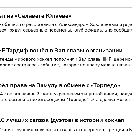
ы, ведь М
ел из «Салавата Юлаева»
бъявил о расставании с Александром Хохлачевым и рядом форва
е» грядут серьезные перемены: клуб официально сообщил
ка Г
HF Тардиф вошёл в Зал славы организации
нды мирового хоккея пополнили Зал славы IIHF: церемония в Цю
юрихе состоялось событие, которое по праву можно назва
федерация хокк
л права на Замулу в обмене с «Торпедо»
 сделал важный шаг в укреплении защитной линии, получ
тате обмена с нижегородским "Торпедо". Эта сделка может 
 потен
10 лучших связок (дуэтов) в истории хоккея
Рейтинг лучших хоккейных связок всех времен. Гретцки и К