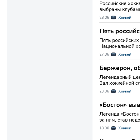
Российские хокк
выбраны клубами
талантам по
28.06
Хоккей
Пять россий
Пять российских 
Национальной хо
пятеро соотечес
27.06
Хоккей
Бержерон, об
Легендарный цен
Зал хоккейной с
не только завоев
23.06
Хоккей
«Бостон» выв
Легенда «Бостон
за ним, став недосягаемым д
клуба: «Мы с г
18.06
Хоккей