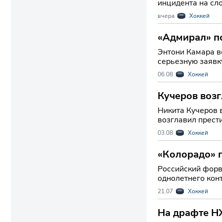
инцидента на сл
участником про
вчера
Хоккей
«Адмирал» п
Энтони Камара возвращ
серьезную заявк
форвардом Энто
06.08
Хоккей
Кучеров возг
Никита Кучеров 
возглавил прест
Такой результа
03.08
Хоккей
«Колорадо» 
Российский форв
однолетнего кон
решение может с
21.07
Хоккей
На драфте Н