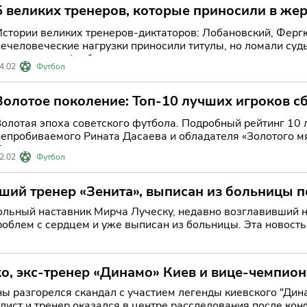
5 великих тренеров, которые приносили в жер
Истории великих тренеров-диктаторов: Лобановский, Фергю
нечеловеческие нагрузки приносили титулы, но ломали суд
управления в футболе.
4.02
Футбол
Золотое поколение: Топ-10 лучших игроков с
Золотая эпоха советского футбола. Подробный рейтинг 10 
непробиваемого Рината Дасаева и обладателя «Золотого 
Черенкова.
2.02
Футбол
ший тренер «Зенита», выписан из больницы 
льный наставник Мирча Луческу, недавно возглавивший 
роблем с сердцем и уже выписан из больницы. Эта новост
бщества: 80-л
, экс-тренер «Динамо» Киев и вице-чемпион 
ны разгорелся скандал с участием легенды киевского "Ди
лист и тренер оказался в центре расследования после ко