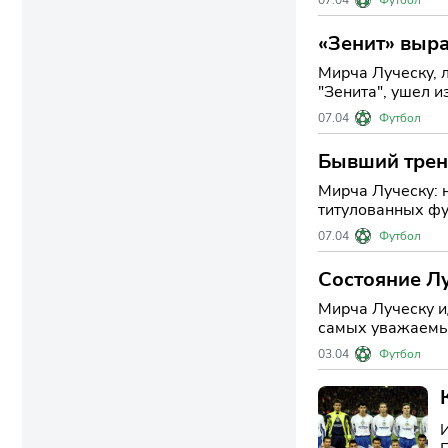
«Зенит» выра
Мирча Луческу, 
"Зенита", ушел и
подчеркнув его в
07.04
Футбол
Бывший трене
Мирча Луческу: не стало 
титулованных фу
большая потер
07.04
Футбол
Состояние Лу
Мирча Луческу ид
самых уважаемых
случившегося на
03.04
Футбол