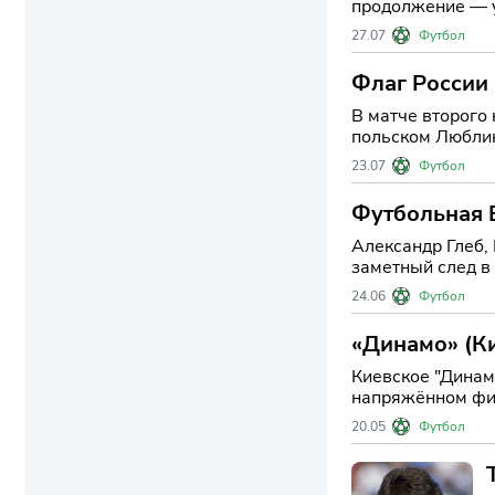
продолжение — у
широкий резонан
27.07
Футбол
Флаг России
В матче второго
польском Люблин
поддержки: в фа
23.07
Футбол
Футбольная Б
Александр Глеб,
заметный след в
не был реализов
24.06
Футбол
«Динамо» (Ки
Киевское "Динамо
напряжённом фин
и открыла путь в
20.05
Футбол