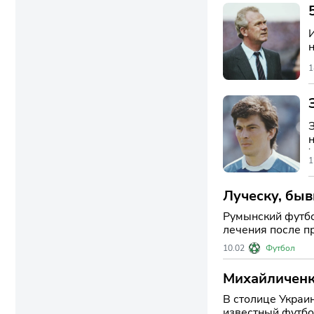
1
1
Луческу, быв
Румынский футбо
лечения после п
футбольного соо
10.02
Футбол
Михайличенко
В столице Украи
известный футбо