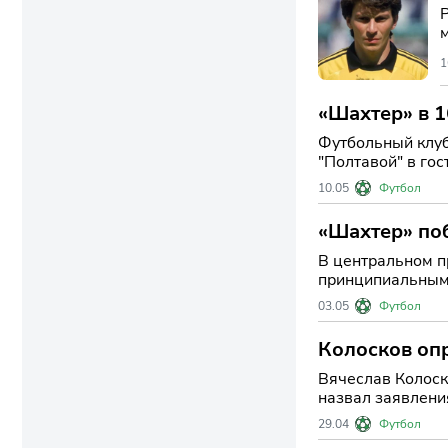
1
«Шахтер» в 1
Футбольный клуб
"Полтавой" в гос
тура до финиша
10.05
Футбол
«Шахтер» по
В центральном п
принципиальным 
Украины, заверш
03.05
Футбол
Колосков оп
Вячеслав Колоск
назвал заявлени
Вокруг фигуры 
29.04
Футбол