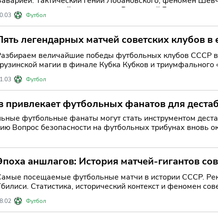
Баварией. Тактический гений Лобановского, феномен Шевч
по которым величайшая команда Восточной Европы остано
0.03
Футбол
Пять легендарных матчей советских клубов в
Разбираем величайшие победы футбольных клубов СССР в 
грузинской магии в финале Кубка Кубков и триумфального 
1.03
Футбол
в привлекает футбольных фанатов для деста
льные футбольные фанаты могут стать инструментом дест
ийского спортивного
сем
Эпоха аншлагов: История матчей-гигантов со
000 зрителей
Самые посещаемые футбольные матчи в истории СССР. Рек
Тбилиси. Статистика, исторический контекст и феномен сов
8.02
Футбол