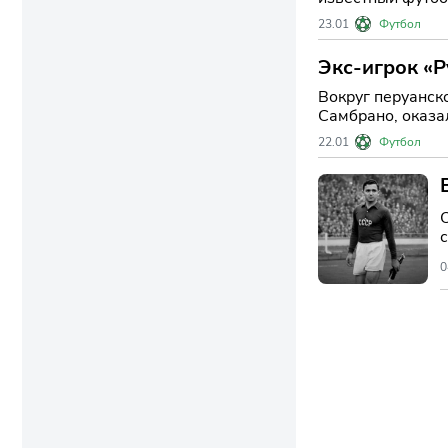
избиением. Инци
23.01
Футбол
Экс-игрок «
СМИ
Вокруг перуанско
Самбрано, оказа
Аргентины, что 
22.01
Футбол
О
г
0