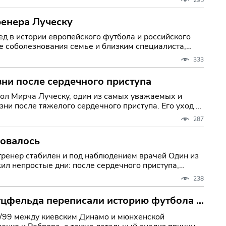
ренера Луческу
д в истории европейского футбола и российского
ие соболезнования семье и близким специалиста,
333
зни после сердечного приступа
мых и
ни после тяжелого сердечного приступа. Его уход —
287
ровалось
ер стабилен и под наблюдением врачей Один из
л непростые дни: после сердечного приступа,
238
тцфельда переписали историю футбола в
/99 между киевским Динамо и мюнхенской