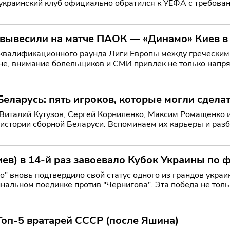
краинский клуб официально обратился к УЕФА с требован
с не тольк
 вывесили на матче ПАОК — «Динамо» Киев 
 квалификационного раунда Лиги Европы между греческим
е, внимание болельщиков и СМИ привлек не только напря
н-секторе П
еларусь: пять игроков, которые могли сдела
 Виталий Кутузов, Сергей Корниленко, Максим Ромащенко 
 истории сборной Беларуси. Вспоминаем их карьеры и разб
ан по
ев) в 14-й раз завоевало Кубок Украины по 
" вновь подтвердило свой статус одного из грандов украи
альном поединке против "Чернигова". Эта победа не толь
 ев
Топ-5 вратарей СССР (после Яшина)