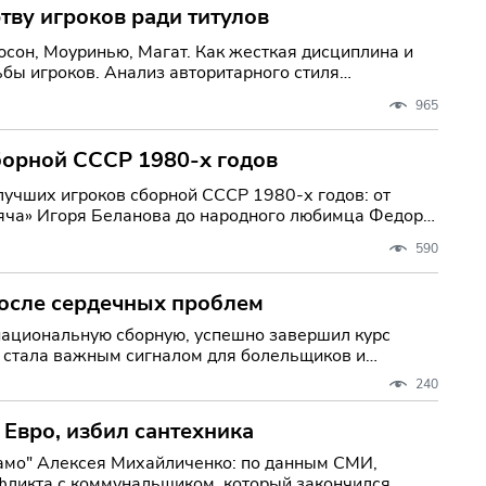
тву игроков ради титулов
сон, Моуринью, Магат. Как жесткая дисциплина и
ьбы игроков. Анализ авторитарного стиля
965
борной СССР 1980-х годов
лучших игроков сборной СССР 1980-х годов: от
мяча» Игоря Беланова до народного любимца Федора
590
после сердечных проблем
национальную сборную, успешно завершил курс
ь стала важным сигналом для болельщиков и
240
Евро, избил сантехника
намо" Алексея Михайличенко: по данным СМИ,
нфликта с коммунальщиком, который закончился