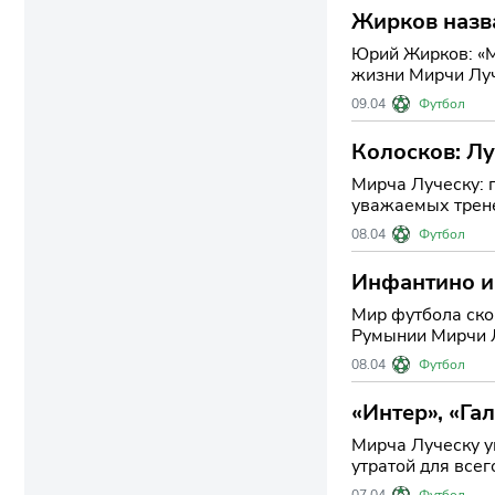
Жирков назв
Юрий Жирков: «Ми
жизни Мирчи Луч
трофеев, но и бл
09.04
Футбол
Колосков: Лу
Мирча Луческу: прощан
уважаемых трене
последователей.
08.04
Футбол
Инфантино и
Мир футбола ско
Румынии Мирчи Л
выдающихся дос
08.04
Футбол
«Интер», «Га
Мирча Луческу ушёл из жи
утратой для все
году жизни, оста
07.04
Футбол