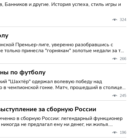
, Банников и другие. История успеха, стиль игры и
324
олу
нской Премьер-лиге, уверенно разобравшись с
не только принесла "горнякам" золотые медали за три
266
ины по футболу
кий "Шахтёр" одержал волевую победу над
 в чемпионской гонке. Матч, прошедший в столице
245
выступление за сборную России
иченко в сборную России: легендарный функционер
икогда не предлагал ему ни денег, ни жилья.
196