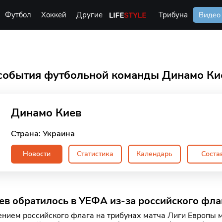
Футбол
Хоккей
Другие
Life Style
Трибуна
Видео
события футбольной команды Динамо Ки
Динамо Киев
Страна: Украина
Новости
Статистика
Календарь
Соста
в обратилось в УЕФА из-за российского фла
ением российского флага на трибунах матча Лиги Европы