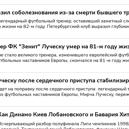
зил соболезнования из-за смерти бывшего т
легендарный футбольный тренер, оставивший заметный сле
з жизни на 82-м году. Петербургский клуб выразил глубок
р ФК "Зенит" Луческу умер на 81-м году жи
великого тренера, изменившего европейский футбол Мирча Луческу, один из самых уважае
тбольных наставников Европы, скончался на 81-м году жиз
ческу после сердечного приступа стабилизи
ет на поправку после сердечного приступа: легендарный трен
 футбольных наставников Европы, Мирча Луческу, пережи
Как Динамо Киев Лобановского и Бавария Хи
1999 году
Исчерпывающий разбор полуфинала Лиги чемпионов 1998