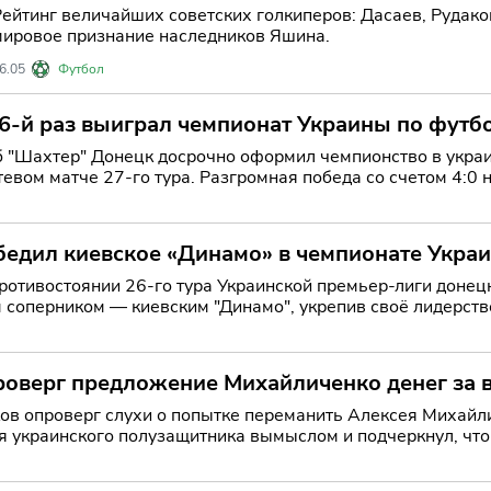
Рейтинг величайших советских голкиперов: Дасаев, Рудаков
мировое признание наследников Яшина.
6.05
Футбол
6-й раз выиграл чемпионат Украины по футб
 "Шахтер" Донецк досрочно оформил чемпионство в украи
тевом матче 27-го тура. Разгромная победа со счетом 4:0 
бедил киевское «Динамо» в чемпионате Укра
ротивостоянии 26-го тура Украинской премьер-лиги донец
соперником — киевским "Динамо", укрепив своё лидерство
ился со с
роверг предложение Михайличенко денег за 
ов опроверг слухи о попытке переманить Алексея Михайл
я украинского полузащитника вымыслом и подчеркнул, что н
Але