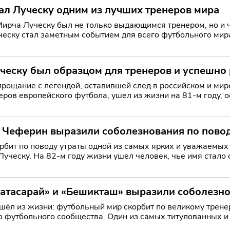
ал Луческу одним из лучших тренеров мира
рча Луческу был не только выдающимся тренером, но и челов
еску стал заметным событием для всего футбольного мира
а
ческу был образцом для тренеров и успешно
ие с легендой, оставившей след в российском и мировом футболе Мирча Луче
ров европейского футбола, ушел из жизни на 81-м году, о
 Ег
 Чеферин выразили соболезнования по повод
рбит по поводу утраты одной из самых ярких и уважаемых
уческу. На 82-м году жизни ушел человек, чье имя стало
тижений как
латасарай» и «Бешикташ» выразили соболезно
зни: футбольный мир скорбит по великому тренеру Уход из жизни Мирчи Луческу стал тяж
го футбольного сообщества. Один из самых титулованных 
вив