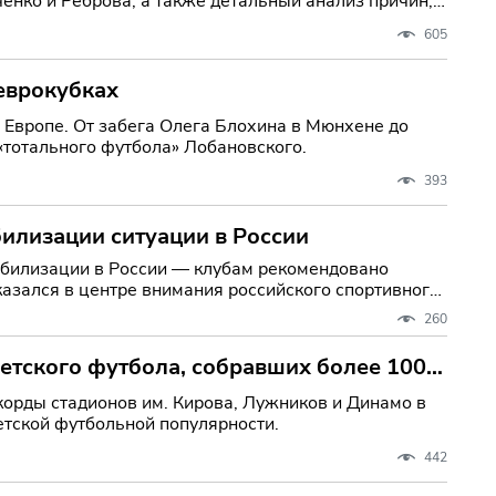
енко и Реброва, а также детальный анализ причин,
вила
605
 еврокубках
Европе. От забега Олега Блохина в Мюнхене до
«тотального футбола» Лобановского.
393
билизации ситуации в России
абилизации в России — клубам рекомендовано
260
ветского футбола, собравших более 100
орды стадионов им. Кирова, Лужников и Динамо в
етской футбольной популярности.
442