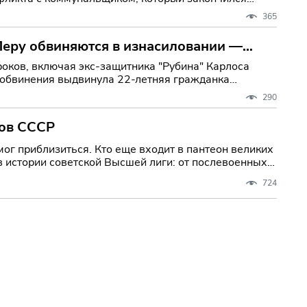
365
Перу обвиняются в изнасиловании —
роков, включая экс-защитника "Рубина" Карлоса
 обвинения выдвинула 22-летняя гражданка
290
тов СССР
мог приблизиться. Кто еще входит в пантеон великих
 истории советской Высшей лиги: от послевоенных
724