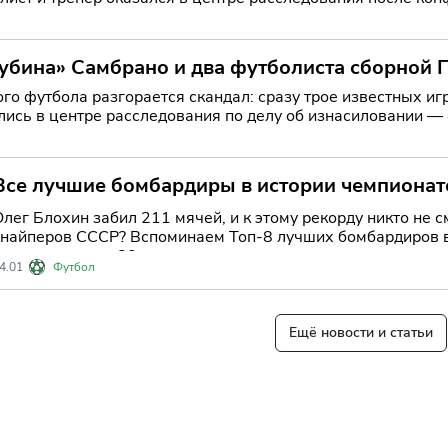
дент, про
Рубина» Самбрано и два футболиста сборной 
го футбола разгорается скандал: сразу трое известных иг
лись в центре расследования по делу об изнасиловании —
уже вызв
Все лучшие бомбардиры в истории чемпиона
лег Блохин забил 211 мячей, и к этому рекорду никто не с
снайперов СССР? Вспоминаем Топ-8 лучших бомбардиров в
ероев до звезд 80-х.
4.01
Футбол
Ещё новости и статьи