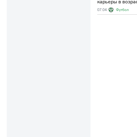
карьеры в возрас
полузащитник о
07.04
Футбол