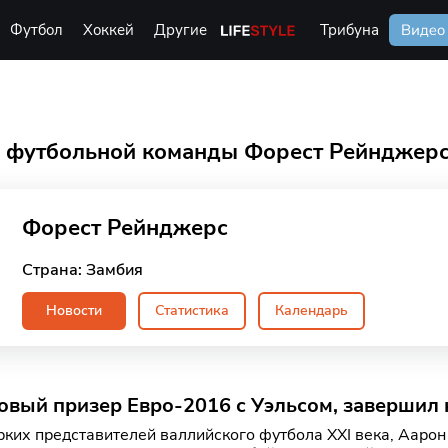
Футбол
Хоккей
Другие
Life Style
Трибуна
Видео
и футбольной команды Форест Рейнджер
Форест Рейнджерс
Страна: Замбия
Новости
Статистика
Календарь
овый призер Евро-2016 с Уэльсом, завершил
рких представителей валлийского футбола XXI века, Ааро