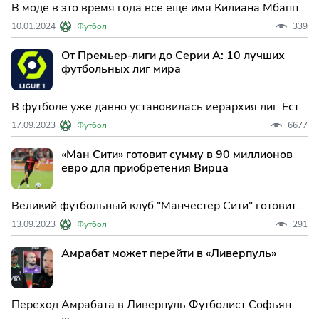
В моде в это время года все еще имя Килиана Мбаппе,
как и в течение многих месяцев.Это относится не
10.01.2024
Футбол
339
только к Испании, где его имя непрерывно появляется
в прессе из-за его предполагаемого "романа" с Реал
От Премьер-лиги до Серии А: 10 лучших
Мадридом, но и в его родной стране.
футбольных лиг мира
В футболе уже давно установилась иерархия лиг. Есть
реально самые сильные первенства
17.09.2023
Футбол
6677
«Ман Сити» готовит сумму в 90 миллионов
евро для приобретения Вирца
Великий футбольный клуб "Манчестер Сити" готовит
грандиозное предложение по приобретению
13.09.2023
Футбол
291
талантливого футболиста из Бундеслиги. Сумма
сделки составит невероятные 90 миллионов евро. Об
Амрабат может перейти в «Ливерпуль»
этом сообщает известный журналист Экрем Конур.
Целью "горожан" ста
Переход Амрабата в Ливерпуль Футболист Софьян
Амрабат согласился перейти в футбольный клуб