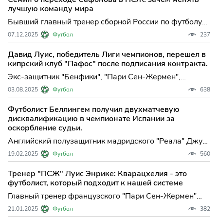
лучшую команду мира
Бывший главный тренер сборной России по футболу
Юрий Семин заявил РИА Новости, что российскому
07.12.2025
Футбол
237
голкиперу Матвею Сафонову нет смысла искать
новый клуб, ...
Давид Луис, победитель Лиги чемпионов, перешел в
кипрский клуб "Пафос" после подписания контракта.
Экс-защитник "Бенфики", "Пари Сен-Жермен",
"Челси" и "Арсенала" Давид Луис стал игроком
03.08.2025
Футбол
638
кипрского "Пафоса", сообщается на сайте
футбольного клуба. Соглашение 38-летнего з...
Футболист Беллингем получил двухматчевую
дисквалификацию в чемпионате Испании за
оскорбление судьи.
Английский полузащитник мадридского "Реала" Джуд
Беллингем дисквалифицирован на два матча
19.02.2025
Футбол
560
чемпионата Испании, сообщается на сайте
Королевской испанской футбольной федерац...
Тренер "ПСЖ" Луис Энрике: Кварацхелия - это
футболист, который подходит к нашей системе
Главный тренер французского "Пари Сен-Жермен"
Луис Энрике заявил, что футболист сборной Грузии
21.01.2025
Футбол
382
Хвича Кварацхелия вписывается в его концепцию