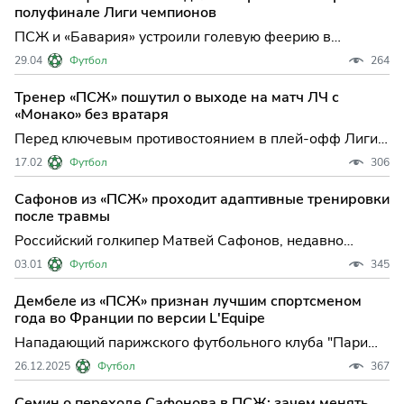
«Баварии». Этот шаг тренерского штаба ПСЖ
полуфинале Лиги чемпионов
подчеркивает довери
ПСЖ и «Бавария» устроили голевую феерию в
Париже: исторический полуфинал Лиги чемпионов
29.04
Футбол
264
завершился победой хозяев Футбольный вечер в
Париже подарил болельщикам настоящий спектакль:
Тренер «ПСЖ» пошутил о выходе на матч ЛЧ с
«Пари Сен-Жермен» и «Бавария» выдали один из
«Монако» без вратаря
самых результативных
Перед ключевым противостоянием в плей-офф Лиги
чемпионов между "Пари Сен-Жермен" и "Монако"
17.02
Футбол
306
главный тренер парижан Луис Энрике позволил себе
ироничное высказывание, которое мгновенно стало
Сафонов из «ПСЖ» проходит адаптивные тренировки
темой для обсуждения среди болельщиков и
после травмы
экспертов. Испанский
Российский голкипер Матвей Сафонов, недавно
переживший серьезную травму, продолжает
03.01
Футбол
345
восстанавливаться и уже приступил к адаптивным
тренировкам в составе "Пари Сен-Жермен". Его
Дембеле из «ПСЖ» признан лучшим спортсменом
возвращение на поле с нетерпением ждут не только
года во Франции по версии L'Equipe
болельщики парижского клу
Нападающий парижского футбольного клуба "Пари
Сен-Жермен" Усман Дембеле, который в сентябре
26.12.2025
Футбол
367
стал обладателем "Золотого мяча", признан лучшим
спортсменом Франции по итогам...
Семин о переходе Сафонова в ПСЖ: зачем менять