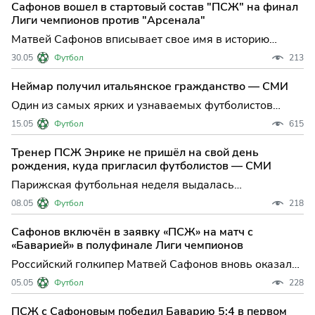
Сафонов вошел в стартовый состав "ПСЖ" на финал
слёз после исторической победы над лондонским
Лиги чемпионов против "Арсенала"
"Арсеналом". Д
Матвей Сафонов вписывает свое имя в историю
российского футбола: голкипер "Пари Сен-Жермен"
30.05
Футбол
213
выйдет в стартовом составе на финал Лиги чемпионов
против лондонского "Арсенала". Это событие не
Неймар получил итальянское гражданство — СМИ
только личный успех игрока, но и редкий случай для
Один из самых ярких и узнаваемых футболистов
отечествен
современности, Неймар, расширил свои горизонты не
15.05
Футбол
615
только на футбольном поле, но и в гражданском
статусе: бразильская звезда официально стал
Тренер ПСЖ Энрике не пришёл на свой день
гражданином Италии. Об этом сообщил известный
рождения, куда пригласил футболистов — СМИ
инсайдер Николо Ски
Парижская футбольная неделя выдалась
насыщенной: после драматичной ничьей с «Баварией»
08.05
Футбол
218
и выхода в финал Лиги чемпионов игроки «Пари Сен-
Жермен» получили неожиданный подарок от своего
Сафонов включён в заявку «ПСЖ» на матч с
наставника. Главный тренер парижан Луис Энрике,
«Баварией» в полуфинале Лиги чемпионов
отпраздновавший 56-
Российский голкипер Матвей Сафонов вновь оказался
в центре внимания футбольной Европы: он включён в
05.05
Футбол
228
заявку «Пари Сен-Жермен» на решающий ответный
полуфинал Лиги чемпионов против мюнхенской
ПСЖ с Сафоновым победил Баварию 5:4 в первом