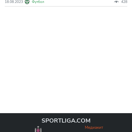
18.08.2023
Футбол
428
"Ливерпуль". Ранее "Ливерпуль" был связан с
интересом к полузащитникам других клубов. Среди
них были Жоау Палинья из "Фулхэма", Кефрен Тюрам
из "Ни
SPORTLIGA.COM
Медиакит