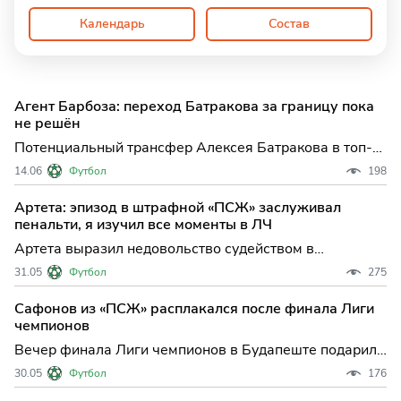
Календарь
Состав
Агент Барбоза: переход Батракова за границу пока
не решён
Потенциальный трансфер Алексея Батракова в топ-
клуб Европы пока остается под вопросом — решение о
14.06
Футбол
198
будущем полузащитника «Локомотива» и сборной
России, по словам его агента Паулу Барбозы, будет
Артета: эпизод в штрафной «ПСЖ» заслуживал
принято только после завершения чемпионата мира
пенальти, я изучил все моменты в ЛЧ
по футбол
Артета выразил недовольство судейством в
драматичном финале Лиги чемпионов: "Арсенал"
31.05
Футбол
275
уступил "ПСЖ" в серии пенальти Финал Лиги
чемпионов между "Арсеналом" и "Пари Сен-Жермен"
Сафонов из «ПСЖ» расплакался после финала Лиги
завершился не только напряжённой борьбой на поле,
чемпионов
но и жаркими спорами
Вечер финала Лиги чемпионов в Будапеште подарил
болельщикам не только драматичную развязку, но и
30.05
Футбол
176
редкий эмоциональный момент: российский голкипер
"Пари Сен-Жермен" Матвей Сафонов не сдержал