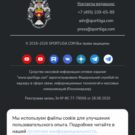
Контакты редакции:
+7 (495) 109-65-89
adv@sportliga.com
press@sportliga.com
©
2018–2026
SPORTLIGA.COM
Все права защищены
Средство массовой информации сетевое издание
"www.sportliga.com" зарегистрировано Федеральной службой по
надзору в сфере связи, информационных технологий и массовых
коммуникаций (Роскомнадзор).
Реестровая запись Эл № ФС 77-79006 от 28.08.2020
Название - www.sportliga.com
Мы используем файлы cookie для улучшения
Учредитель СМИ сетевого издания "www.sportliga.com": ИП Чамин
пользовательского опыта. Подробнее читайте в
О.Н.
нашей
политике конфиденциальности
.
Главный редактор СМИ сетевого издания "www.sportliga.com":