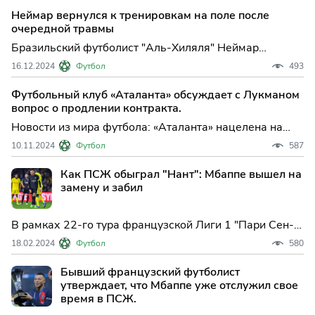
построения команды, так как у...
Неймар вернулся к тренировкам на поле после
очередной травмы
Бразильский футболист "Аль-Хиляля" Неймар
вернулся к тренировкам на поле, сообщается в
16.12.2024
Футбол
493
официальном аккаунте саудовского клуба в соцсети X.
В начале ноября сообщалось, чт...
Футбольный клуб «Аталанта» обсуждает с Лукманом
вопрос о продлении контракта.
Новости из мира футбола: «Аталанта» нацелена на
продление контракта с нападающим Адемолой
10.11.2024
Футбол
587
Лукманом до 2027 года. Зарплата футболиста может
увеличиться до 3,5 миллионов евро в год, что вдвое
Как ПСЖ обыграл "Нант": Мбаппе вышел на
превышает его текущее вознаграждение в клубе из
замену и забил
Бергамо.
В рамках 22-го тура французской Лиги 1 "Пари Сен-
Жермен" и "Нант" провели поединок, который
18.02.2024
Футбол
580
завершился победой парижан со счетом 2:0.
Защитник Люка Эрнандес открыл счет на 60-й минуте
Бывший французский футболист
после передачи Маркиньоса.
утверждает, что Мбаппе уже отслужил свое
время в ПСЖ.