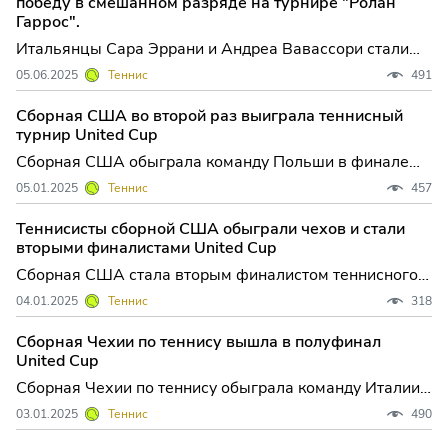
победу в смешанном разряде на турнире "Ролан
продолжа
Гаррос".
Итальянцы Сара Эррани и Андреа Вавассори стали
победителями проходящего на грунтовых кортах
05.06.2025
Теннис
491
Парижа Открытого чемпионата Франции по теннису в
миксте. В четверг в финальном...
Сборная США во второй раз выиграла теннисный
турнир United Cup
Сборная США обыграла команду Польши в финале
теннисного турнира United Cup в Австралии, призовой
05.01.2025
Теннис
457
фонд которого составляет 11 миллионов долларов.
Американцы досрочно обыгр...
Теннисисты сборной США обыграли чехов и стали
вторыми финалистами United Cup
Сборная США стала вторым финалистом теннисного
турнира United Cup в Австралии, призовой фонд
04.01.2025
Теннис
318
которого составляет 11 миллионов долларов. В
полуфинальном матче американцы п...
Сборная Чехии по теннису вышла в полуфинал
United Cup
Сборная Чехии по теннису обыграла команду Италии
в четвертьфинале проходящего в Австралии турнира
03.01.2025
Теннис
490
United Cup, призовой фонд которого составляет 11
миллионов долларов. Сбо...