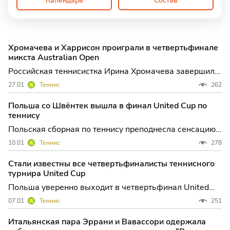
Календарь
Состав
Хромачева и Харрисон проиграли в четвертьфинале
микста Australian Open
Российская теннисистка Ирина Хромачева завершила
выступление на Открытом чемпионате Австралии в
27.01
Теннис
262
миксте, уступив вместе с американцем Кристианом
Харрисоном в четвертьфинале. Их соперниками стали
Польша со Швёнтек вышла в финал United Cup по
одни из фаворитов турнира — американка Тейлор
теннису
Таунсенд и
Польская сборная по теннису преподнесла сенсацию
на кортах Сиднея, взяв верх над мощной командой
10.01
Теннис
278
США и впервые в истории пробившись в финал
престижного United Cup. Эта победа не только
Стали известны все четвертьфиналисты теннисного
открывает для Польши путь к титулу, но и
турнира United Cup
подчеркивает растущий ст
Польша уверенно выходит в четвертьфинал United
Cup, определились все участники плей-офф турнира в
07.01
Теннис
251
Австралии В австралийском Сиднее завершился
групповой этап престижного командного турнира
Итальянская пара Эррани и Вавассори одержала
United Cup, и теперь известны все сборные, которые