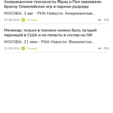
Американские теннисисты Фриц и Пол завоевали
бронзу Олимпийских игр в парном разряде
МОСКВА, 3 авг - РИА Новости. Американские
теннисисты Тейлор Фриц и Томми Пол стали
03.08.2024
Теннис
409
бронзовыми призерами парного турнира на
Олимпийских играх в Париже. В субботу Фриц и Пол
Меликар: только в теннисе можно быть лучшей
одержали победу над чехами ...
парницей в США и не попасть в состав на ОИ
МОСКВА, 21 июн - РИА Новости. Финалистка
Уимблдона и US Open в парном разряде американка
21.06.2024
Теннис
506
Николь Меликар-Мартинес заявила, что не согласна
со своим невызовом в сборную США на Олимпийские
игры в Париже,...