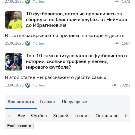
27.06.2025
Футбол
1472
показали, как легко на поле могут вспыхнуть
настоящие скандалы.
10 футболистов, которые провалились за
сборную, но блистали в клубах: от Неймара
до Ибрагимовича
В статье раскрываются причины, по которым десять
звезд мирового футбола, несмотря на успехи в
25.06.2025
Футбол
1567
клубах, так и не смогли добиться больших побед на
международной арене за свои сборные.
Топ-10 самых титулованных футболистов в
истории: сколько трофеев у легенд
мирового футбола?
В этой статье мы расскажем о десяти самых
титулованных футболистах в истории, опираясь на
13.06.2025
Футбол
70201
общее количество завоёванных трофеев за карьеру.
Все новости
Главные
Популярные
Все
Футбол
Хоккей
Теннис
Остальное
Ещё новости