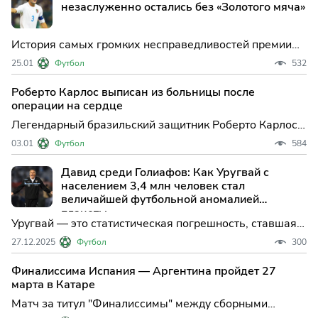
незаслуженно остались без «Золотого мяча»
История самых громких несправедливостей премии
«Золотой мяч». Почему Тьерри Анри, Андрес Иньеста,
25.01
Футбол
532
Хави, Паоло Мальдини и Роберт Левандовски так и не
получили главную индивидуальную награду, хотя
Роберто Карлос выписан из больницы после
заслужили её больше победителей.
операции на сердце
Легендарный бразильский защитник Роберто Карлос,
известный своими выступлениями за мадридский
03.01
Футбол
584
"Реал" и махачкалинский "Анжи", успешно завершил
восстановление после перенесённой операции на
Давид среди Голиафов: Как Уругвай с
сердце и был выписан из больницы. Эта новость стала
населением 3,4 млн человек стал
поводом д
величайшей футбольной аномалией
планеты
Уругвай — это статистическая погрешность, ставшая
легендой. Как страна с населением одного района
27.12.2025
Футбол
300
мегаполиса выиграла 2 ЧМ и 15 Кубков Америки?
История «Мараканасо», философия «Гарра Чарруа» и
Финалиссима Испания — Аргентина пройдет 27
секреты детского футбола в Монтевидео.
марта в Катаре
Матч за титул "Финалиссимы" между сборными
Испании и Аргентины, действующими чемпионами