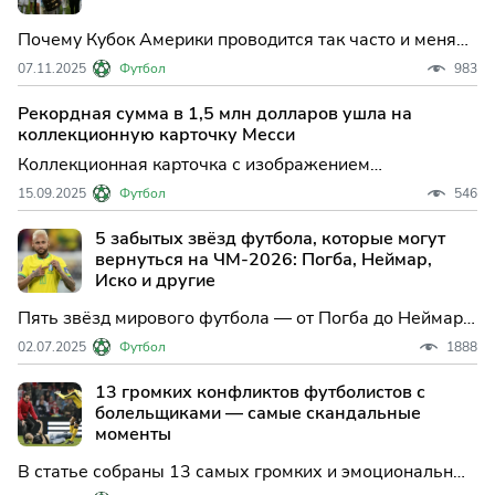
Почему Кубок Америки проводится так часто и меняет
формат. Как «эпоха Месси», приглашение Японии/
07.11.2025
Футбол
983
Катара и продажа турнира в США убили его престиж.
Рекордная сумма в 1,5 млн долларов ушла на
коллекционную карточку Месси
Коллекционная карточка с изображением
восьмикратного обладателя "Золотого мяча"
15.09.2025
Футбол
546
аргентинского футболиста Лионеля Месси из набора
журнала Panini 2004-2005 годов была прода...
5 забытых звёзд футбола, которые могут
вернуться на ЧМ-2026: Погба, Неймар,
Иско и другие
Пять звёзд мирового футбола — от Погба до Неймара
— которые мечтают о великом возвращении на
02.07.2025
Футбол
1888
чемпионат мира 2026 года после лет забвения, травм
и неудач.
13 громких конфликтов футболистов с
болельщиками — самые скандальные
моменты
В статье собраны 13 самых громких и эмоциональных
конфликтов футболистов с болельщиками, которые