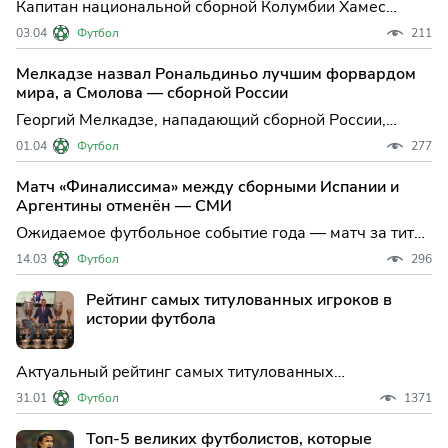
Капитан национальной сборной Колумбии Хамес
Родригес оказался в центре внимания не только из-за
03.04
Футбол
211
своей игры, но и по медицинским причинам: после
контрольного матча с Францией в США полузащитник
Мелкадзе назвал Рональдиньо лучшим форвардом
был экстренно госпитализирован. Состояние здоровья
мира, а Смолова — сборной России
одного
Георгий Мелкадзе, нападающий сборной России,
поделился своим мнением о лучших форвардах
01.04
Футбол
277
современности, назвав легендарного бразильца
Рональдиньо эталоном мирового футбола, а среди
Матч «Финалиссима» между сборными Испании и
российских игроков выделил Федора Смолова. Такое
Аргентины отменён — СМИ
признание от действую
Ожидаемое футбольное событие года — матч за титул
"Финалиссимы" между сборными Испании и
14.03
Футбол
296
Аргентины — не состоится, несмотря на статус обеих
команд как действующих чемпионов своих
Рейтинг самых титулованных игроков в
континентов. Решение об отмене встречи уже стало
истории футбола
предметом обсуждения в
Актуальный рейтинг самых титулованных
футболистов мира на январь 2026 года. Сколько
31.01
Футбол
1371
трофеев у Месси, почему Роналду не попал в топ-10 и
как Давид Алаба обошел легенд Барселоны. Полный
Топ-5 великих футболистов, которые
список достижений.