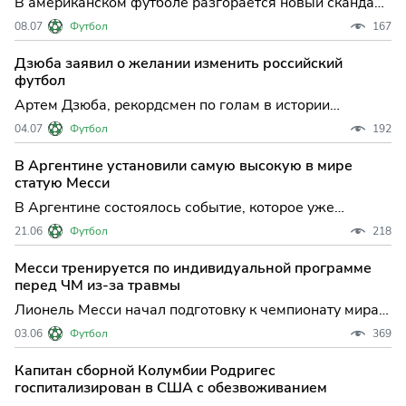
В американском футболе разгорается новый скандал:
Федеральное бюро расследований США начало
08.07
Футбол
167
проверку финансовых операций Ассоциации футбола
Аргентины (AFA), одной из самых влиятельных
Дзюба заявил о желании изменить российский
организаций мирового футбола. По данным
футбол
испанского издания Marca,
Артем Дзюба, рекордсмен по голам в истории
российского футбола, высказался о проблемах
04.07
Футбол
192
системы отбора молодых игроков в России, сравнив
отечественный подход с международными
В Аргентине установили самую высокую в мире
примерами. Его слова прозвучали на мероприятии
статую Месси
"Ночь Московского спорта", гд
В Аргентине состоялось событие, которое уже
называют историческим для мирового футбола: в
21.06
Футбол
218
городе Кутраль-Ко провинции Неукен торжественно
открыли самую высокую в мире статую, посвящённую
Месси тренируется по индивидуальной программе
Лионелю Месси — восьмикратному обладателю
перед ЧМ из-за травмы
"Золотого мяча" и чем
Лионель Месси начал подготовку к чемпионату мира:
индивидуальная программа и осторожный подход В
03.06
Футбол
369
преддверии старта чемпионата мира по футболу
сборная Аргентины приступила к тренировочному
Капитан сборной Колумбии Родригес
процессу в Канзасе, и главная звезда команды
госпитализирован в США с обезвоживанием
Лионель Месси