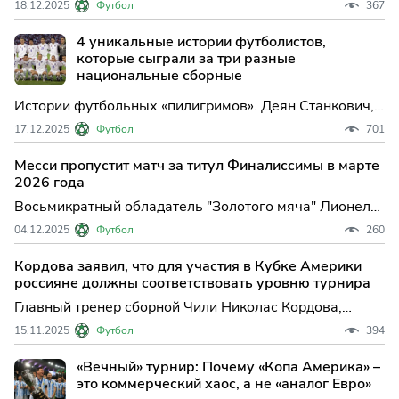
18.12.2025
Футбол
367
Европы и Южной Америки соответственно, состоится
27 марта в Катаре, сообщается на ...
4 уникальные истории футболистов,
которые сыграли за три разные
национальные сборные
Истории футбольных «пилигримов». Деян Станкович,
Альфредо Ди Стефано, Ласло Кубала и Ахрик Цвейба
17.12.2025
Футбол
701
— игроки, которые успели надеть форму трех (а
иногда и четырех) разных национальных сборных.
Месси пропустит матч за титул Финалиссимы в марте
Почему ФИФА это разрешала и как геополитика
2026 года
меняла судьбы в
Восьмикратный обладатель "Золотого мяча" Лионель
Месси заявил, что не примет участия в матче за титул
04.12.2025
Футбол
260
"Финалиссимы" между сборными Испании и
Аргентины по футболу. Матч ме...
Кордова заявил, что для участия в Кубке Америки
россияне должны соответствовать уровню турнира
Главный тренер сборной Чили Николас Кордова,
комментируя возможное приглашение российской
15.11.2025
Футбол
394
национальной команды на Кубок Америки, заявил, что
участники турн...
«Вечный» турнир: Почему «Копа Америка» –
это коммерческий хаос, а не «аналог Евро»