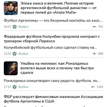
Эпоха хаоса и величия: Полная история
аргентинской футбольной династии — от
первых полей до «Anulo Mufa»
Футбол Аргентины — это безумный коктейль из хаоса,
величайших гениев и национальных трагедий.
29.07
Футбол
791
Разбираем путь «Альбиселесте»: от шотландских
истоков и побед Марадоны до 28-летнего проклятия
Федерация футбола Колумбии продлила контракт с
финалов и грандиозного триумфа Лионеля Месси на
тренером сборной Лоренсо
ЧМ-2022.
Колумбийский футбольный союз сделал ставку на
стабильность и долгосрочное развитие, продлив
23.07
Футбол
998
контракт с главным тренером национальной сборной
Нестором Лоренсо. Аргентинский специалист,
Улыбка на миллион: как Роналдиньо
который за короткое время сумел вывести команду на
взлетел выше всех и почему так быстро
новый уровень,
сдался
Роналдиньо олицетворял саму радость футбола, но
его пик на вершине оказался слишком коротким.
17.07
Футбол
1362
Разбираем тактические и жизненные причины
стремительного спада бразильского волшебника: от
ФБР расследует финансовые махинации Ассоциации
уникальной футзальной базы до ночного каталонского
футбола Аргентины в США
карнавала и же