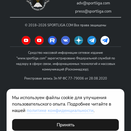
adv@sportliga.com
press@sportliga.com
©
2018–2026
SPORTLIGA.COM
Все права защищены
Средство массовой информации сетевое издание
"www.sportliga.com" зарегистрировано Федеральной службой по
надзору в сфере связи, информационных технологий и массовых
коммуникаций (Роскомнадзор).
Реестровая запись Эл № ФС 77-79006 от 28.08.2020
Название - www.sportliga.com
Мы используем файлы cookie для улучшения
Учредитель СМИ сетевого издания "www.sportliga.com": ИП Чамин
пользовательского опыта. Подробнее читайте в
О.Н.
нашей
политике конфиденциальности
.
Главный редактор СМИ сетевого издания "www.sportliga.com":
Хаимов Д.И.
Принять