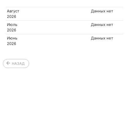
к
Август
Данных нет
2026
Июль
Данных нет
2026
Июнь
Данных нет
2026
НАЗАД