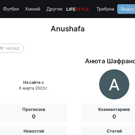
Футбол
Хоккей
Другие
Life Style
Трибуна
Видео
Anushafa
НАЗАД
Анюта Шафран
На сайте с
6 марта 2023 г.
Прогнозов
Комментариев
0
0
Новостей
Статей