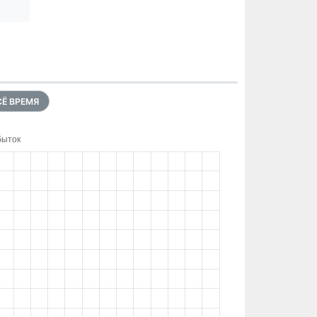
СЁ ВРЕМЯ