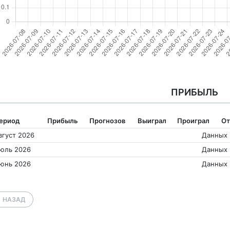
ПРИБЫЛЬ
ериод
Прибыль
Прогнозов
Выиграл
Проиграл
О
вгуст 2026
Данных 
юль 2026
Данных 
юнь 2026
Данных 
НАЗАД