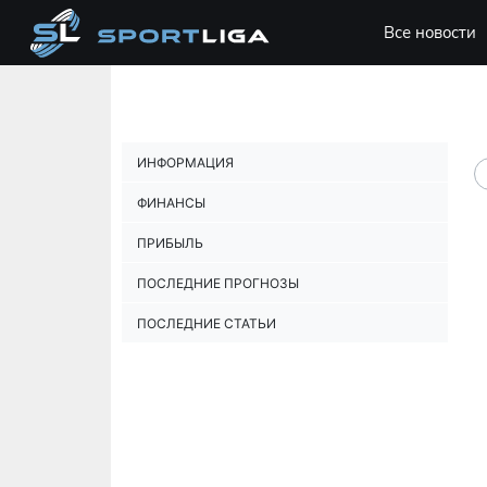
Все новости
ИНФОРМАЦИЯ
ФИНАНСЫ
ПРИБЫЛЬ
ПОСЛЕДНИЕ ПРОГНОЗЫ
ПОСЛЕДНИЕ СТАТЬИ