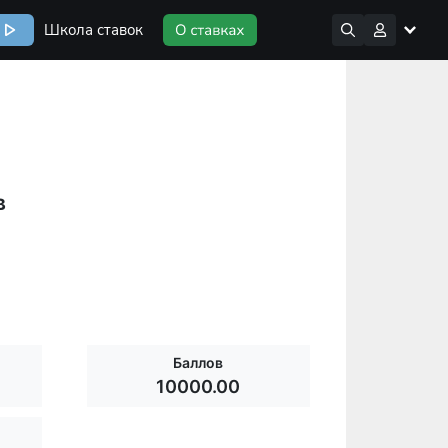
Школа ставок
в
Баллов
10000.00