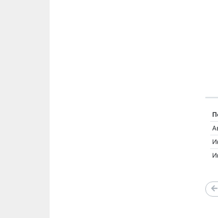
П
А
И
И