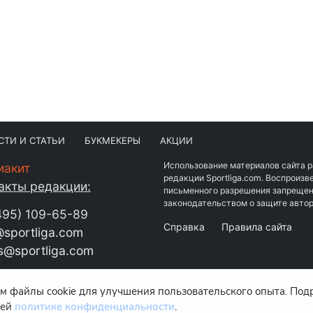
СТИ И СТАТЬИ
БУКМЕКЕРЫ
АКЦИИ
Использование материалов сайта 
иакит
редакции Sportliga.com. Воспроиз
акты редакции:
письменного разрешения запрещен
законодательством о защите автор
495) 109-65-89
Справка
Правила сайта
sportliga.com
s@sportliga.com
м файлы cookie для улучшения пользовательского опыта. Под
Средство массовой информации с
шей
политике конфиденциальности
.
издание "www.sportliga.com"