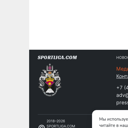
SPORTLIGA.COM
НОВО
Мед
Конт
+7 (
adv@
pres
Мы используе
2018–2026
читайте в на
SPORTLIGA.COM