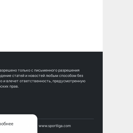
разрешено только с письменного разрешения
ведение статей и новостей любым способом без
о и влечет ответственность, предусмотренную
ских прав.
робнее
етевое
Название - www.sportliga.com