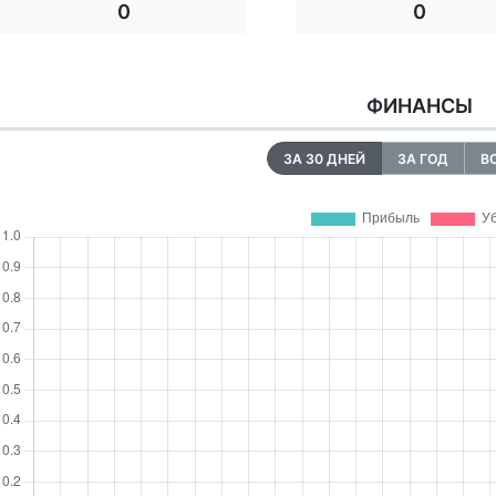
0
0
ФИНАНСЫ
ЗА 30 ДНЕЙ
ЗА ГОД
В