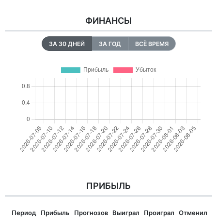
ФИНАНСЫ
ЗА 30 ДНЕЙ
ЗА ГОД
ВСЁ ВРЕМЯ
ПРИБЫЛЬ
Период
Прибыль
Прогнозов
Выиграл
Проиграл
Отменил
С