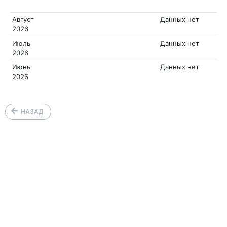
к
Август
Данных нет
2026
Июль
Данных нет
2026
Июнь
Данных нет
2026
НАЗАД