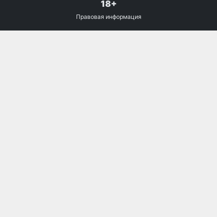
18+
Правовая информация