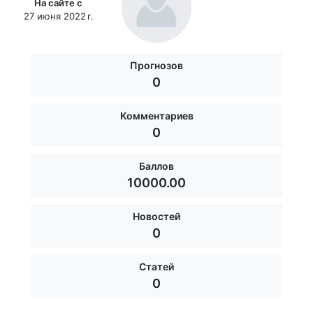
На сайте с
27 июня 2022 г.
Прогнозов
0
Комментариев
0
Баллов
10000.00
Новостей
0
Статей
0