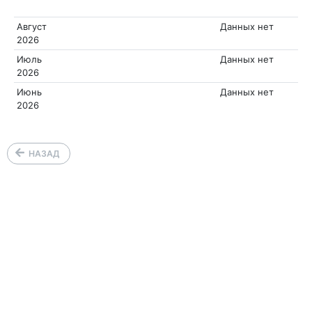
к
Август
Данных нет
2026
Июль
Данных нет
2026
Июнь
Данных нет
2026
НАЗАД