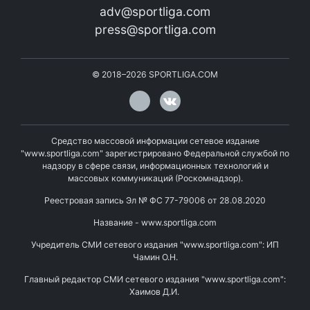
adv@sportliga.com
press@sportliga.com
©
2018–2026
SPORTLIGA.COM
Средство массовой информации сетевое издание
"www.sportliga.com" зарегистрировано Федеральной службой по
надзору в сфере связи, информационных технологий и
массовых коммуникаций (Роскомнадзор).
Реестровая запись Эл № ФС 77-79006 от 28.08.2020
Название - www.sportliga.com
Учредитель СМИ сетевого издания "www.sportliga.com": ИП
Чамин О.Н.
Главный редактор СМИ сетевого издания "www.sportliga.com":
Хаимов Д.И.