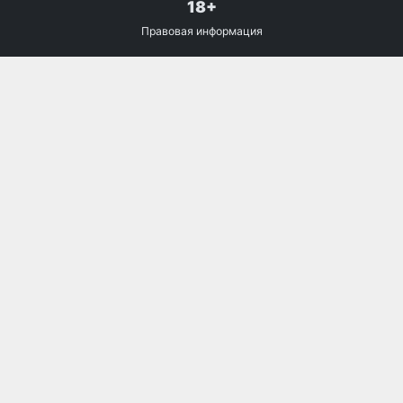
18+
Правовая информация