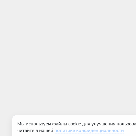
Мы используем файлы cookie для улучшения пользова
читайте в нашей
политике конфиденциальности
.