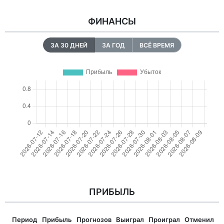
ФИНАНСЫ
ЗА 30 ДНЕЙ
ЗА ГОД
ВСЁ ВРЕМЯ
ПРИБЫЛЬ
Период
Прибыль
Прогнозов
Выиграл
Проиграл
Отменил
С