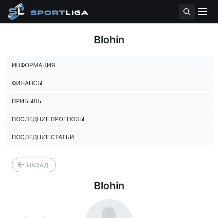
Blohin
ИНФОРМАЦИЯ
ФИНАНСЫ
ПРИБЫЛЬ
ПОСЛЕДНИЕ ПРОГНОЗЫ
ПОСЛЕДНИЕ СТАТЬИ
НАЗАД
Blohin