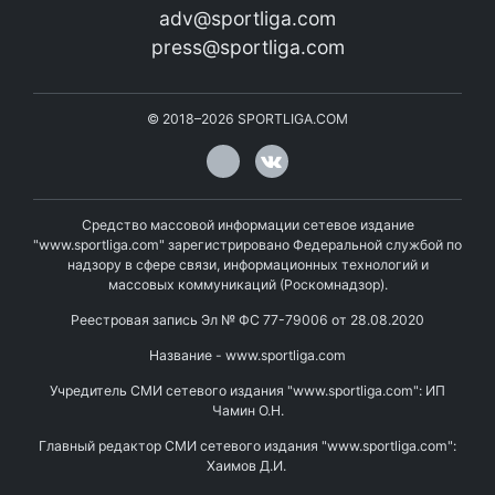
adv@sportliga.com
press@sportliga.com
©
2018–2026
SPORTLIGA.COM
Средство массовой информации сетевое издание
"www.sportliga.com" зарегистрировано Федеральной службой по
надзору в сфере связи, информационных технологий и
массовых коммуникаций (Роскомнадзор).
Реестровая запись Эл № ФС 77-79006 от 28.08.2020
Название - www.sportliga.com
Учредитель СМИ сетевого издания "www.sportliga.com": ИП
Чамин О.Н.
Главный редактор СМИ сетевого издания "www.sportliga.com":
Хаимов Д.И.