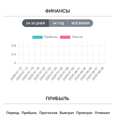
ФИНАНСЫ
ЗА 30 ДНЕЙ
ЗА ГОД
ВСЁ ВРЕМЯ
ПРИБЫЛЬ
Период
Прибыль
Прогнозов
Выиграл
Проиграл
Отменил
С