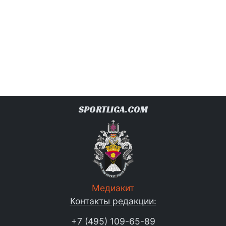
SPORTLIGA.COM
Медиакит
Контакты редакции:
+7 (495) 109-65-89