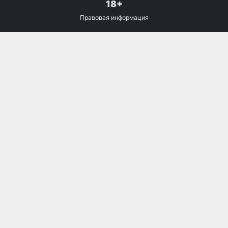
18+
Правовая информация