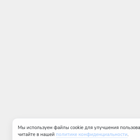
Мы используем файлы cookie для улучшения пользова
читайте в нашей
политике конфиденциальности
.