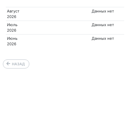
к
Август
Данных нет
2026
Июль
Данных нет
2026
Июнь
Данных нет
2026
НАЗАД