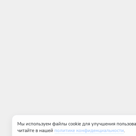
Мы используем файлы cookie для улучшения пользова
читайте в нашей
политике конфиденциальности
.