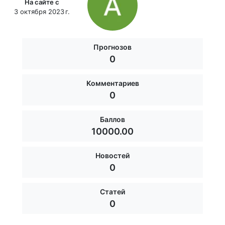
На сайте с
3 октября 2023 г.
Прогнозов
0
Комментариев
0
Баллов
10000.00
Новостей
0
Статей
0