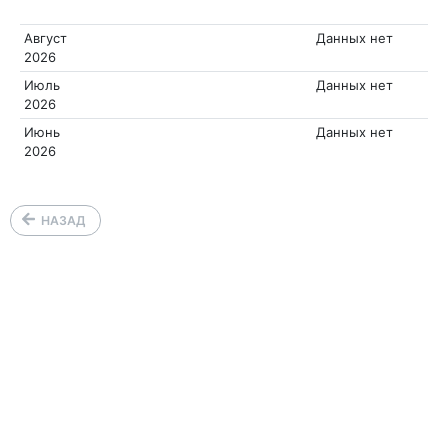
к
Август
Данных нет
2026
Июль
Данных нет
2026
Июнь
Данных нет
2026
НАЗАД