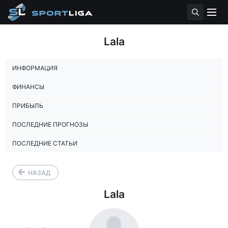
Lala
ИНФОРМАЦИЯ
ФИНАНСЫ
ПРИБЫЛЬ
ПОСЛЕДНИЕ ПРОГНОЗЫ
ПОСЛЕДНИЕ СТАТЬИ
НАЗАД
Lala