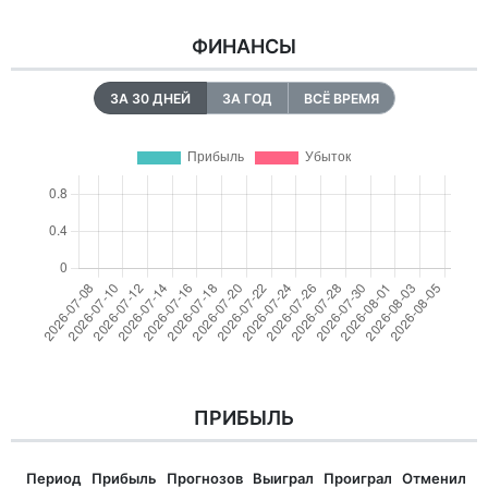
ФИНАНСЫ
ЗА 30 ДНЕЙ
ЗА ГОД
ВСЁ ВРЕМЯ
ПРИБЫЛЬ
Период
Прибыль
Прогнозов
Выиграл
Проиграл
Отменил
С