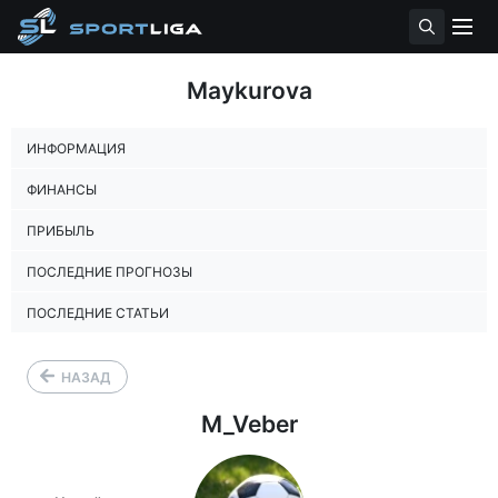
Maykurova
ИНФОРМАЦИЯ
ФИНАНСЫ
ПРИБЫЛЬ
ПОСЛЕДНИЕ ПРОГНОЗЫ
ПОСЛЕДНИЕ СТАТЬИ
НАЗАД
M_Veber