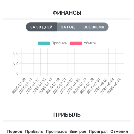
ФИНАНСЫ
ЗА 30 ДНЕЙ
ЗА ГОД
ВСЁ ВРЕМЯ
ПРИБЫЛЬ
Период
Прибыль
Прогнозов
Выиграл
Проиграл
Отменил
С