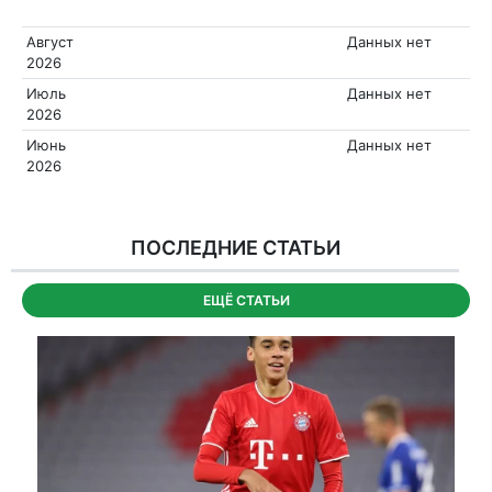
к
Август
Данных нет
2026
Июль
Данных нет
2026
Июнь
Данных нет
2026
ПОСЛЕДНИЕ СТАТЬИ
ЕЩЁ СТАТЬИ