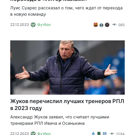
Луис Суарес рассказал о том, чего ждет от перехода
в новую команду
22.12.2023
Футбол
985
Жуков перечислил лучших тренеров РПЛ
в 2023 году
Александр Жуков заявил, что считает лучшими
тренерами РПЛ Ивича и Осинькина
22.12.2023
Футбол
1084