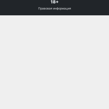
18+
Правовая информация