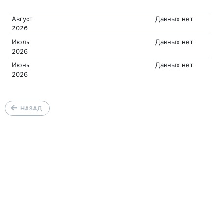
к
Август
Данных нет
2026
Июль
Данных нет
2026
Июнь
Данных нет
2026
НАЗАД