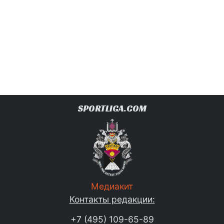
SPORTLIGA.COM
Медиакит
Контакты редакции:
+7 (495) 109-65-89