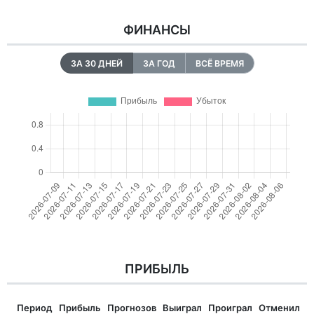
ФИНАНСЫ
ЗА 30 ДНЕЙ
ЗА ГОД
ВСЁ ВРЕМЯ
ПРИБЫЛЬ
Период
Прибыль
Прогнозов
Выиграл
Проиграл
Отменил
С