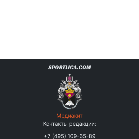
SPORTLIGA.COM
Медиакит
Контакты редакции:
+7 (495) 109-65-89