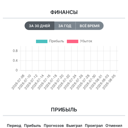
ФИНАНСЫ
ЗА 30 ДНЕЙ
ЗА ГОД
ВСЁ ВРЕМЯ
ПРИБЫЛЬ
Период
Прибыль
Прогнозов
Выиграл
Проиграл
Отменил
С