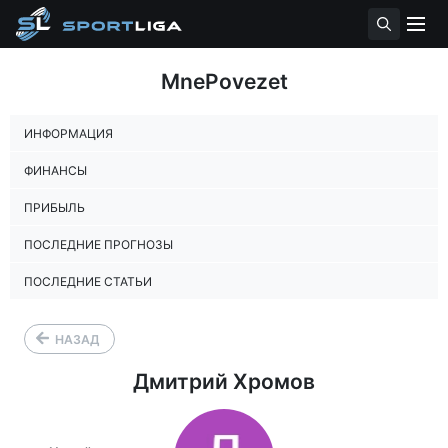
MnePovezet
ИНФОРМАЦИЯ
ФИНАНСЫ
ПРИБЫЛЬ
ПОСЛЕДНИЕ ПРОГНОЗЫ
ПОСЛЕДНИЕ СТАТЬИ
НАЗАД
Дмитрий Хромов