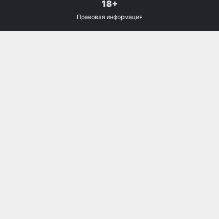
18+
Правовая информация