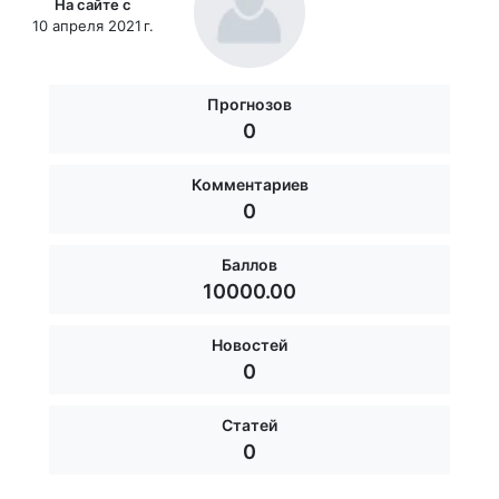
На сайте с
10 апреля 2021 г.
Прогнозов
0
Комментариев
0
Баллов
10000.00
Новостей
0
Статей
0