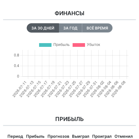
ФИНАНСЫ
ЗА 30 ДНЕЙ
ЗА ГОД
ВСЁ ВРЕМЯ
ПРИБЫЛЬ
Период
Прибыль
Прогнозов
Выиграл
Проиграл
Отменил
С