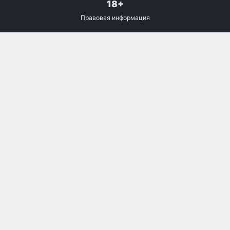
18+
Правовая информация