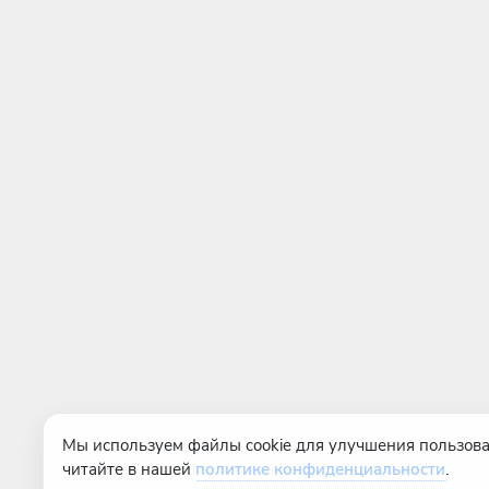
Мы используем файлы cookie для улучшения пользова
читайте в нашей
политике конфиденциальности
.