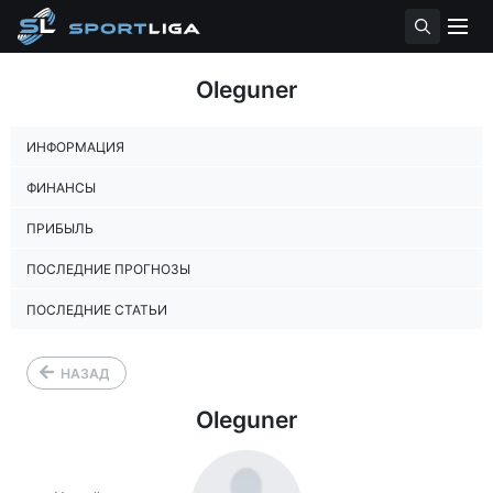
Oleguner
ИНФОРМАЦИЯ
ФИНАНСЫ
ПРИБЫЛЬ
ПОСЛЕДНИЕ ПРОГНОЗЫ
ПОСЛЕДНИЕ СТАТЬИ
НАЗАД
Oleguner