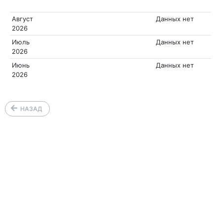
к
Август
Данных нет
2026
Июль
Данных нет
2026
Июнь
Данных нет
2026
НАЗАД